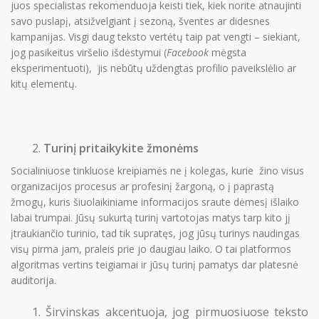
juos specialistas rekomenduoja keisti tiek, kiek norite atnaujinti
savo puslapį, atsižvelgiant į sezoną, šventes ar didesnes
kampanijas. Visgi daug teksto vertėtų taip pat vengti – siekiant,
jog pasikeitus viršelio išdėstymui (
Facebook
mėgsta
eksperimentuoti), jis nebūtų uždengtas profilio paveikslėlio ar
kitų elementų.
PRISIJUNGTI →
Turinį pritaikykite žmonėms
Pamiršote slaptažodį?
Spauskite čia
Socialiniuose tinkluose kreipiamės ne į kolegas, kurie žino visus
Norite tapti nariu?
Spauskite čia
organizacijos procesus ar profesinį žargoną, o į paprastą
žmogų, kuris šiuolaikiniame informacijos sraute dėmesį išlaiko
labai trumpai. Jūsų sukurtą turinį vartotojas matys tarp kito jį
įtraukiančio turinio, tad tik supratęs, jog jūsų turinys naudingas
visų pirma jam, praleis prie jo daugiau laiko. O tai platformos
algoritmas vertins teigiamai ir jūsų turinį pamatys dar platesnė
auditorija.
Širvinskas akcentuoja, jog pirmuosiuose teksto