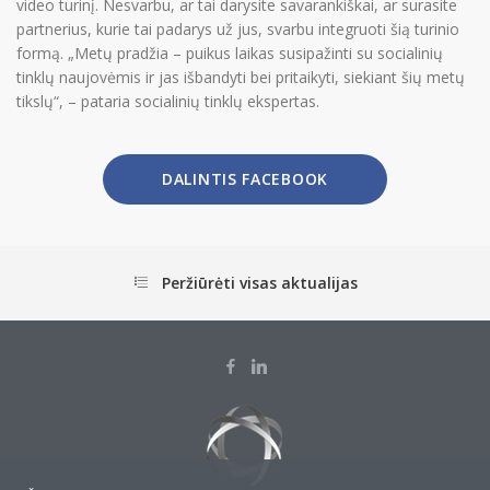
video turinį. Nesvarbu, ar tai darysite savarankiškai, ar surasite
partnerius, kurie tai padarys už jus, svarbu integruoti šią turinio
formą. „Metų pradžia – puikus laikas susipažinti su socialinių
tinklų naujovėmis ir jas išbandyti bei pritaikyti, siekiant šių metų
tikslų“, – pataria socialinių tinklų ekspertas.
DALINTIS FACEBOOK
Peržiūrėti visas aktualijas