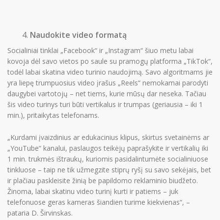
Naudokite video formatą
Socialiniai tinklai „Facebook“ ir „Instagram“ šiuo metu labai
kovoja dėl savo vietos po saule su pramogų platforma „TikTok“,
todėl labai skatina video turinio naudojimą. Savo algoritmams jie
yra liepę trumpuosius video įrašus „Reels“ nemokamai parodyti
daugybei vartotojų – net tiems, kurie mūsų dar neseka. Tačiau
šis video turinys turi būti vertikalus ir trumpas (geriausia – iki 1
min.), pritaikytas telefonams.
„Kurdami įvaizdinius ar edukacinius klipus, skirtus svetainėms ar
„YouTube“ kanalui, paslaugos teikėjų paprašykite ir vertikalių iki
1 min. trukmės ištraukų, kuriomis pasidalintumėte socialiniuose
tinkluose – taip ne tik užmegzite stiprų ryšį su savo sekėjais, bet
ir plačiau paskleisite žinią be papildomo reklaminio biudžeto.
Žinoma, labai skatinu video turinį kurti ir patiems – juk
telefonuose geras kameras šiandien turime kiekvienas“, –
pataria D. Širvinskas.