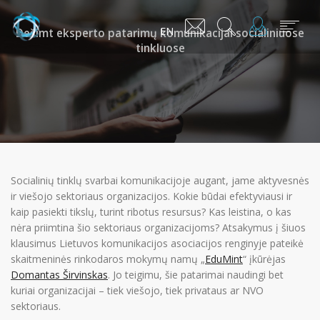
EN
Dešimt eksperto patarimų komunikacijai socialiniuose
tinkluose
Socialinių tinklų svarbai komunikacijoje augant, jame aktyvesnės
ir viešojo sektoriaus organizacijos. Kokie būdai efektyviausi ir
kaip pasiekti tikslų, turint ribotus resursus? Kas leistina, o kas
nėra priimtina šio sektoriaus organizacijoms? Atsakymus į šiuos
klausimus Lietuvos komunikacijos asociacijos renginyje pateikė
skaitmeninės rinkodaros mokymų namų „
EduMint
“ įkūrėjas
Domantas Širvinskas
. Jo teigimu, šie patarimai naudingi bet
kuriai organizacijai – tiek viešojo, tiek privataus ar NVO
sektoriaus.