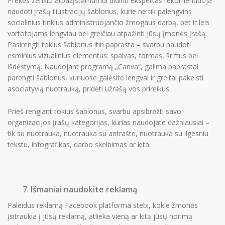
Prekės ženklo atpažįstamumui didinti ekspertas rekomenduoja
naudoti įrašų iliustracijų šablonus, kurie ne tik palengvins
socialinius tinklus administruojančio žmogaus darbą, bet ir leis
vartotojams lengviau bei greičiau atpažinti jūsų įmonės įrašą.
Pasirengti tokius šablonus itin paprasta – svarbu naudoti
esminius vizualinius elementus: spalvas, formas, šriftus bei
išdėstymą. Naudojant programą „Canva“, galima paprastai
parengti šablonus, kuriuose galėsite lengvai ir greitai pakeisti
asociatyvią nuotrauką, pridėti užrašą vos prireikus.
Prieš rengiant tokius šablonus, svarbu apsibrėžti savo
organizacijos įrašų kategorijas, kurias naudojate dažniausiai –
tik su nuotrauka, nuotrauka su antrašte, nuotrauka su ilgesniu
tekstu, infografikas, darbo skelbimas ar kita.
Išmaniai naudokite reklamą
Paleidus reklamą Facebook platforma stebi, kokie žmonės
įsitraukia į jūsų reklamą, atlieka vieną ar kitą jūsų norimą