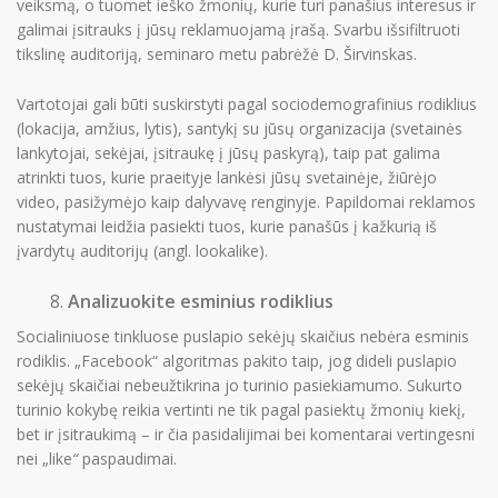
veiksmą, o tuomet ieško žmonių, kurie turi panašius interesus ir
galimai įsitrauks į jūsų reklamuojamą įrašą. Svarbu išsifiltruoti
tikslinę auditoriją, seminaro metu pabrėžė D. Širvinskas.
Vartotojai gali būti suskirstyti pagal sociodemografinius rodiklius
(lokacija, amžius, lytis), santykį su jūsų organizacija (svetainės
lankytojai, sekėjai, įsitraukę į jūsų paskyrą), taip pat galima
atrinkti tuos, kurie praeityje lankėsi jūsų svetainėje, žiūrėjo
video, pasižymėjo kaip dalyvavę renginyje. Papildomai reklamos
nustatymai leidžia pasiekti tuos, kurie panašūs į kažkurią iš
įvardytų auditorijų (angl. lookalike).
Analizuokite esminius rodiklius
Socialiniuose tinkluose puslapio sekėjų skaičius nebėra esminis
rodiklis. „Facebook“ algoritmas pakito taip, jog dideli puslapio
sekėjų skaičiai nebeužtikrina jo turinio pasiekiamumo. Sukurto
turinio kokybę reikia vertinti ne tik pagal pasiektų žmonių kiekį,
bet ir įsitraukimą – ir čia pasidalijimai bei komentarai vertingesni
nei „like
“
paspaudimai.