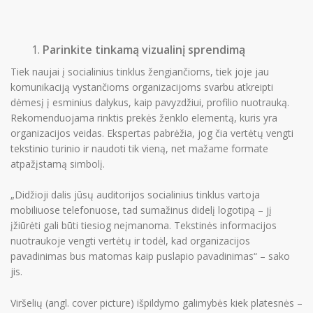
Parinkite tinkamą vizualinį sprendimą
Tiek naujai į socialinius tinklus žengiančioms, tiek joje jau
komunikaciją vystančioms organizacijoms svarbu atkreipti
dėmesį į esminius dalykus, kaip pavyzdžiui, profilio nuotrauką.
Rekomenduojama rinktis prekės ženklo elementą, kuris yra
organizacijos veidas. Ekspertas pabrėžia, jog čia vertėtų vengti
tekstinio turinio ir naudoti tik vieną, net mažame formate
atpažįstamą simbolį.
Mes
„Didžioji dalis jūsų auditorijos socialinius tinklus vartoja
Narystė
mobiliuose telefonuose, tad sumažinus didelį logotipą – jį
įžiūrėti gali būti tiesiog neįmanoma. Tekstinės informacijos
Aktualijos
nuotraukoje vengti vertėtų ir todėl, kad organizacijos
PR Impact Awards
pavadinimas bus matomas kaip puslapio pavadinimas“ – sako
jis.
Renginiai
Apie RsV
Viršelių (angl. cover picture) išpildymo galimybės kiek platesnės –