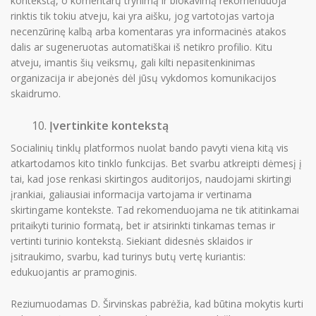
kontekstą, o komentarų trynimą ir blokavimą rekomenduoja
rinktis tik tokiu atveju, kai yra aišku, jog vartotojas vartoja
necenzūrinę kalbą arba komentaras yra informacinės atakos
dalis ar sugeneruotas automatiškai iš netikro profilio. Kitu
atveju, imantis šių veiksmų, gali kilti nepasitenkinimas
organizacija ir abejonės dėl jūsų vykdomos komunikacijos
skaidrumo.
Įvertinkite kontekstą
Socialinių tinklų platformos nuolat bando pavyti viena kitą vis
atkartodamos kito tinklo funkcijas. Bet svarbu atkreipti dėmesį į
tai, kad jose renkasi skirtingos auditorijos, naudojami skirtingi
įrankiai, galiausiai informacija vartojama ir vertinama
skirtingame kontekste. Tad rekomenduojama ne tik atitinkamai
pritaikyti turinio formatą, bet ir atsirinkti tinkamas temas ir
vertinti turinio kontekstą. Siekiant didesnės sklaidos ir
įsitraukimo, svarbu, kad turinys butų vertę kuriantis:
edukuojantis ar pramoginis.
Reziumuodamas D. Širvinskas pabrėžia, kad būtina mokytis kurti