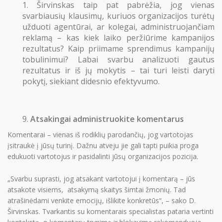
Širvinskas taip pat pabrėžia, jog vienas
svarbiausių klausimų, kuriuos organizacijos turėtų
užduoti agentūrai, ar kolegai, administruojančiam
reklamą – kas kiek laiko peržiūrime kampanijos
rezultatus? Kaip priimame sprendimus kampanijų
tobulinimui? Labai svarbu analizuoti gautus
rezultatus ir iš jų mokytis – tai turi leisti daryti
pokytį, siekiant didesnio efektyvumo.
Atsakingai administruokite komentarus
Komentarai – vienas iš rodiklių parodančių, jog vartotojas
įsitraukė į jūsų turinį. Dažnu atveju jie gali tapti puikia proga
edukuoti vartotojus ir pasidalinti jūsų organizacijos pozicija.
„Svarbu suprasti, jog atsakant vartotojui į komentarą – jūs
atsakote visiems, atsakymą skaitys šimtai žmonių. Tad
atrašinėdami venkite emocijų, išlikite konkretūs“, – sako D.
Širvinskas. Tvarkantis su komentarais specialistas pataria vertinti