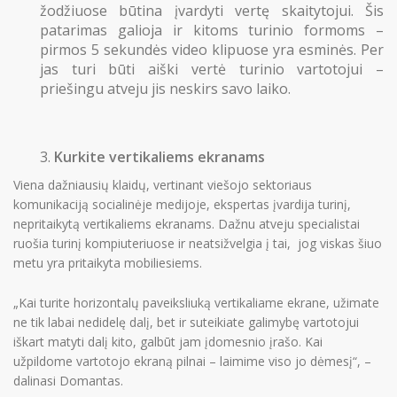
žodžiuose būtina įvardyti vertę skaitytojui. Šis
patarimas galioja ir kitoms turinio formoms –
pirmos 5 sekundės video klipuose yra esminės. Per
jas turi būti aiški vertė turinio vartotojui –
priešingu atveju jis neskirs savo laiko.
Kurkite vertikaliems ekranams
Viena dažniausių klaidų, vertinant viešojo sektoriaus
komunikaciją socialinėje medijoje, ekspertas įvardija turinį,
nepritaikytą vertikaliems ekranams. Dažnu atveju specialistai
ruošia turinį kompiuteriuose ir neatsižvelgia į tai, jog viskas šiuo
metu yra pritaikyta mobiliesiems.
„Kai turite horizontalų paveiksliuką vertikaliame ekrane, užimate
ne tik labai nedidelę dalį, bet ir suteikiate galimybę vartotojui
iškart matyti dalį kito, galbūt jam įdomesnio įrašo. Kai
užpildome vartotojo ekraną pilnai – laimime viso jo dėmesį“, –
dalinasi Domantas.