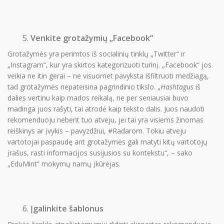
Venkite grotažymių „Facebook“
Grotažymės yra perimtos iš socialinių tinklų „Twitter“ ir
„Instagram“, kur yra skirtos kategorizuoti turinį. „Facebook“ jos
veikia ne itin gerai – ne visuomet pavyksta išfiltruoti medžiagą,
tad grotažymės nepateisina pagrindinio tikslo. „
Hashtagus
iš
dalies vertinu kaip mados reikalą, ne per seniausiai buvo
madinga juos rašyti, tai atrodė kaip teksto dalis. Juos naudoti
rekomenduoju nebent tuo atveju, jei tai yra visiems žinomas
reiškinys ar įvykis – pavyzdžiui, #Radarom. Tokiu atveju
vartotojai paspaudę ant grotažymės gali matyti kitų vartotojų
įrašus, rasti informacijos susijusios su kontekstu“, – sako
„EduMint“ mokymų namų įkūrėjas.
Įgalinkite šablonus