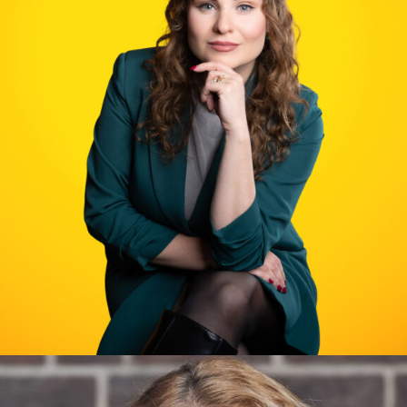
PRISIJUNGTI →
Pamiršote slaptažodį?
Spauskite čia
Norite tapti nariu?
Spauskite čia