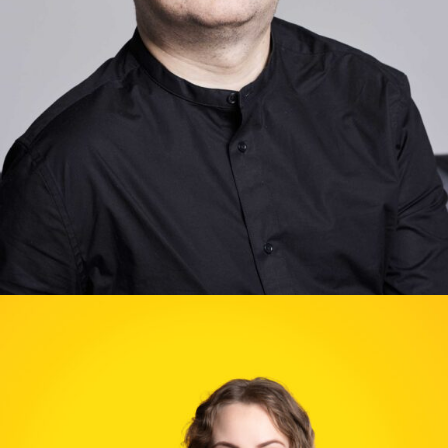
Mes
Narystė
Aktualijos
PR Impact Awards
Renginiai
Apie RsV