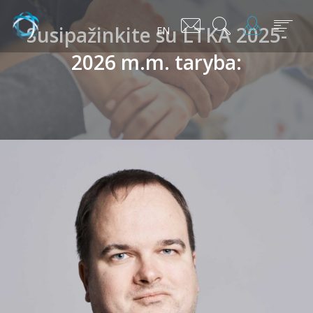
Susipažinkite su LTKA 2025-
EN
2026 m.m. taryba: