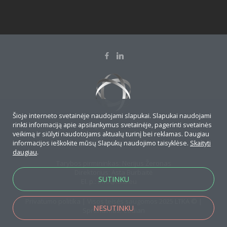
Šioje interneto svetainėje naudojami slapukai. Slapukai naudojami
rinkti informaciją apie apsilankymus svetainėje, pagerinti svetainės
J.Savickio g. 4-7, LT-01108, Vilnius
veikimą ir siūlyti naudotojams aktualų turinį bei reklamas. Daugiau
Įmonės kodas: 295706790
informacijos ieškokite mūsų Slapukų naudojimo taisyklėse.
Banko sąskaita: LT467044060001474155
Skaityti
daugiau
.
Tarybos pirmininkas: Nerijus Žeronas
Direktorius: Asta Burbaitė
SUTINKU
El. p.:
info@ltka.eu
Privatumo politika
| Visos teisės saugomos 2025 LTKA © |
NESUTINKU
Sprendimas:
Codian