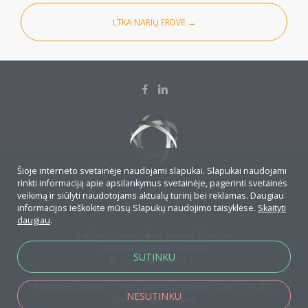
LTKA NARIŲ ERDVĖ →
Šioje interneto svetainėje naudojami slapukai. Slapukai naudojami
J.Savickio g. 4-7, LT-01108, Vilnius
rinkti informaciją apie apsilankymus svetainėje, pagerinti svetainės
Įmonės kodas: 295706790
veikimą ir siūlyti naudotojams aktualų turinį bei reklamas. Daugiau
Banko sąskaita: LT467044060001474155
informacijos ieškokite mūsų Slapukų naudojimo taisyklėse.
Skaityti
daugiau
.
Tarybos pirmininkas: Nerijus Žeronas
Direktorius: Asta Burbaitė
SUTINKU
El. p.:
info@ltka.eu
Privatumo politika
| Visos teisės saugomos 2025 LTKA © |
NESUTINKU
Sprendimas:
Codian