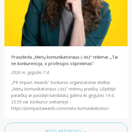
Prasideda „Metų komunikatoriaus (-ės)“ rinkimai: „Tai
ne konkurencija, o profesijos stiprinimas“
2026 m. gegužės 7 d.
„PR Impact Awards“ konkurso organizatoriai skelbia
„Metų komunikatoriaus (-ės)“ rinkimų pradžią. Užpildyti
paraišką ar pasiūlyti kandidatą galima iki gegužės 14 d.
23.59 val. konkurso svetainėje -
https://primpactawards.com/metu-komunikatorius/.
VISOS AKTUALIJOS →