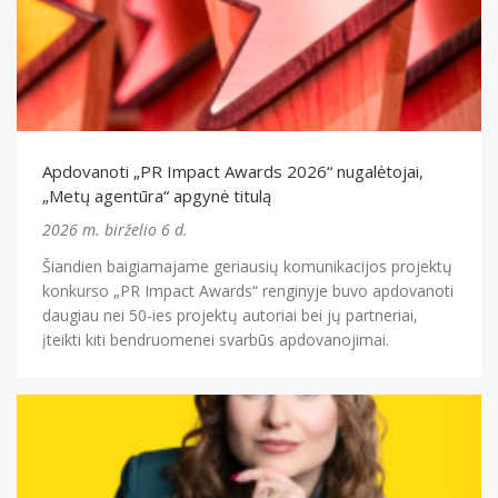
Mes
Narystė
Aktualijos
PR Impact Awards
Renginiai
Apdovanoti „PR Impact Awards 2026“ nugalėtojai,
„Metų agentūra“ apgynė titulą
Apie RsV
2026 m. birželio 6 d.
Šiandien baigiamajame geriausių komunikacijos projektų
konkurso „PR Impact Awards“ renginyje buvo apdovanoti
PRISIJUNGTI →
daugiau nei 50-ies projektų autoriai bei jų partneriai,
įteikti kiti bendruomenei svarbūs apdovanojimai.
Pamiršote slaptažodį?
Spauskite čia
Norite tapti nariu?
Spauskite čia