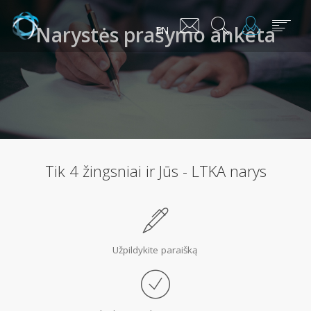
Narystės prašymo anketa
EN
Tik 4 žingsniai ir Jūs - LTKA narys
Užpildykite paraišką