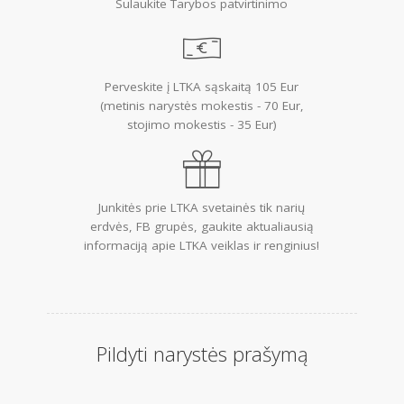
Sulaukite Tarybos patvirtinimo
Mes
Narystė
Perveskite į LTKA sąskaitą 105 Eur
Aktualijos
(metinis narystės mokestis - 70 Eur,
stojimo mokestis - 35 Eur)
PR Impact Awards
Renginiai
Apie RsV
Junkitės prie LTKA svetainės tik narių
erdvės, FB grupės, gaukite aktualiausią
informaciją apie LTKA veiklas ir renginius!
PRISIJUNGTI →
Pamiršote slaptažodį?
Spauskite čia
Norite tapti nariu?
Spauskite čia
Pildyti narystės prašymą