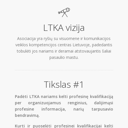
Mes
Narystė
LTKA vizija
Aktualijos
Asociacija yra ryšių su visuomene ir komunikacijos
PR Impact Awards
veiklos kompetencijos centras Lietuvoje, padedantis
Renginiai
tobulėti jos nariams ir deramai atstovaujantis šaliai
pasaulio mastu.
Apie RsV
Tikslas #1
PRISIJUNGTI →
Padėti LTKA nariams kelti profesinę kvalifikaciją
Pamiršote slaptažodį?
Spauskite čia
per organizuojamus renginius, dalijimąsi
Norite tapti nariu?
Spauskite čia
profesine informacija, narių tarpusavio
bendravimą.
Kurti ir puoselėti profesinei kvalifikacijai kelti