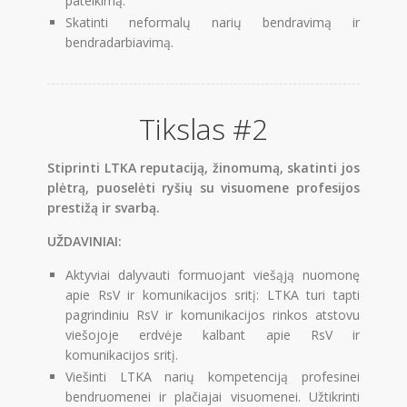
pateikimą.
Skatinti neformalų narių bendravimą ir
bendradarbiavimą.
Tikslas #2
Stiprinti LTKA reputaciją, žinomumą, skatinti jos
plėtrą, puoselėti ryšių su visuomene profesijos
prestižą ir svarbą.
UŽDAVINIAI:
Aktyviai dalyvauti formuojant viešąją nuomonę
apie RsV ir komunikacijos sritį: LTKA turi tapti
pagrindiniu RsV ir komunikacijos rinkos atstovu
viešojoje erdvėje kalbant apie RsV ir
komunikacijos sritį.
Viešinti LTKA narių kompetenciją profesinei
bendruomenei ir plačiajai visuomenei. Užtikrinti