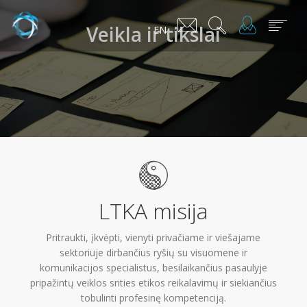
Veikla ir tikslai
EN
LTKA misija
Pritraukti, įkvėpti, vienyti privačiame ir viešajame
sektoriuje dirbančius ryšių su visuomene ir
komunikacijos specialistus, besilaikančius pasaulyje
pripažintų veiklos srities etikos reikalavimų ir siekiančius
tobulinti profesinę kompetenciją.