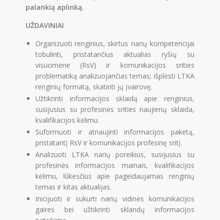
palankią aplinką.
UŽDAVINIAI
Organizuoti renginius, skirtus narių kompetencijai
tobulinti, pristatančius aktualias ryšių su
visuomene (RsV) ir komunikacijos srities
problematiką analizuojančias temas; išplėsti LTKA
renginių formatą, skatinti jų įvairovę.
Užtikrinti informacijos sklaidą apie renginius,
susijusius su profesinės srities naujienų sklaida,
kvalifikacijos kėlimu.
Suformuoti ir atnaujinti informacijos paketą,
pristatantį RsV ir komunikacijos profesinę sritį.
Analizuoti LTKA narių poreikius, susijusius su
profesinės informacijos mainais, kvalifikacijos
kėlimu, lūkesčius apie pageidaujamas renginių
temas ir kitas aktualijas.
Inicijuoti ir sukurti narių vidinės komunikacijos
gaires bei užtikrinti sklandų informacijos