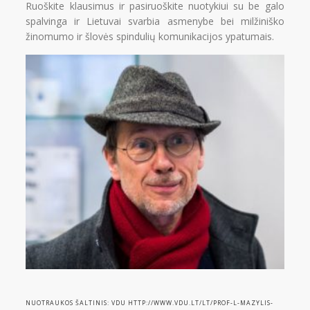
Ruoškite klausimus ir pasiruoškite nuotykiui su be galo
spalvinga ir Lietuvai svarbia asmenybe bei milžiniško
žinomumo ir šlovės spindulių komunikacijos ypatumais.
NUOTRAUKOS ŠALTINIS: VDU HTTP://WWW.VDU.LT/LT/PROF-L-MAZYLIS-