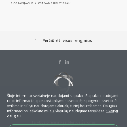
BIOGRAFIJA-SUSIKLOSTE-AMERIKIETISKAI/
Peržiūrėti visus renginius
Šioje interneto svetainėje naudojami slapukai. Slapukai naudojami
J.Savickio g. 4-7, LT-01108, Vilnius
rinkti informaciją apie apsilankymus svetainėje, pagerinti svetainės
Įmonės kodas: 295706790
veikimą ir siūlyti naudotojams aktualų turinį bei reklamas. Daugiau
Banko sąskaita: LT467044060001474155
informacijos ieškokite mūsų Slapukų naudojimo taisyklėse.
Skaityti
daugiau
.
Tarybos pirmininkas: Nerijus Žeronas