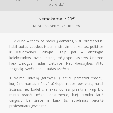
Aktualijos
biblioteka)
PR Impact Awards
REGISTRUOTIS
Renginiai
Nemokamai / 20€
Apie RsV
Kaina LTKA nariams / ne nariams
PRISIJUNGTI →
RSV klube – chemijos mokslų daktaras, VDU profesorius,
habilituotas vadybos ir administravimo daktaras, politikos
Pamiršote slaptažodį?
Spauskite čia
ir visuomenės veikėjas. Taip pat – aistringas
Norite tapti nariu?
Spauskite čia
kolekcininkas, avantiūristas, rašytojas, visiems žinomas
kaip žmogus, radęs Lietuvos Nepriklausoybės Akto
originalą. Svečiuose – Liudas Mažylis.
Turėsime unikalią galimybę iš arčiau pamatyti žmogų,
kurį žinomumas ir šlovė užklupo, rodos, per vieną naktį.
Sužinosime, kodėl chemikas domisi praeitimi, kaip kilo
mintis pradėti ieškoti dokumento, kurį istorikai laikė
dingusiu be žinios ir kaip šis atradimas pakeitė
profesoriaus gyvenimą.