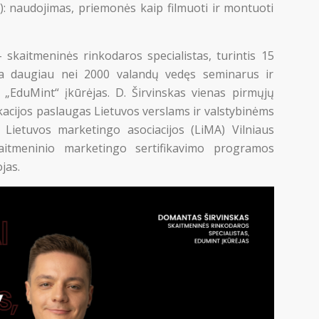
s): naudojimas, priemonės kaip filmuoti ir montuoti
kaitmeninės rinkodaros specialistas, turintis 15
a daugiau nei 2000 valandų vedęs seminarus ir
„EduMint“ įkūrėjas. D. Širvinskas vienas pirmųjų
ikacijos paslaugas Lietuvos verslams ir valstybinėms
a Lietuvos marketingo asociacijos (LiMA) Vilniaus
itmeninio marketingo sertifikavimo programos
jas.