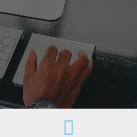
Socialiniai tinklai: tendencijos,
turinys, įrankiai
2023 m. gegužės 16 d., 17:30 val.
KTU miestelio biblioteka | M10 Amphitheatre
Mes
(Studentų g. 48, Kaunas)
Kaina: 30 EUR.
Narystė