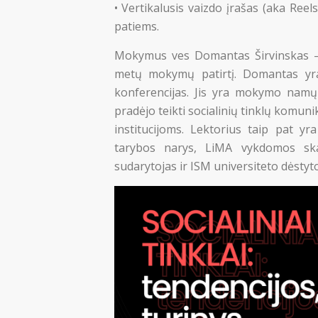
• Vertikalusis vaizdo įrašas (aka Reel
patiems.
Mokymus ves Domantas Širvinskas – s
metų mokymų patirtį. Domantas yr
konferencijas. Jis yra mokymo namų 
pradėjo teikti socialinių tinklų komun
institucijoms. Lektorius taip pat yr
tarybos narys, LiMA vykdomos ska
sudarytojas ir ISM universiteto dėstyto