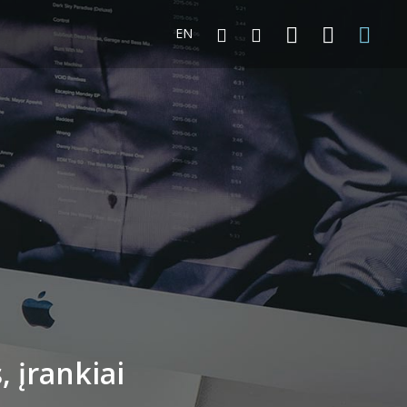
EN
, įrankiai