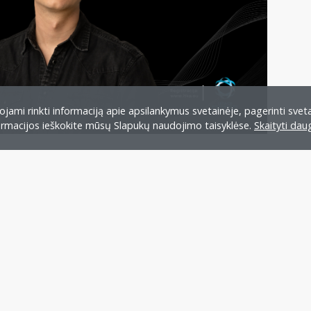
jami rinkti informaciją apie apsilankymus svetainėje, pagerinti sveta
formacijos ieškokite mūsų Slapukų naudojimo taisyklėse.
Skaityti dau
Peržiūrėti visus renginius
 tikslai
Taryba
Etikos kodeksas
Įstatai
Istorija
Tapk LT