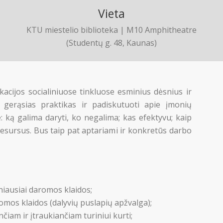
Vieta
KTU miestelio biblioteka | M10 Amphitheatre
(Studentų g. 48, Kaunas)
acijos socialiniuose tinkluose esminius dėsnius ir
i gerąsias praktikas ir padiskutuoti apie įmonių
e: ką galima daryti, ko negalima; kas efektyvu; kaip
 resursus. Bus taip pat aptariami ir konkretūs darbo
iausiai daromos klaidos;
romos klaidos (dalyvių puslapių apžvalga);
iam ir įtraukiančiam turiniui kurti;