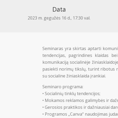
Data
2023 m. gegužės 16 d., 17:30 val.
Seminaras yra skirtas aptarti komunik
tendencijas, pagrindines klaidas be
komunikaciją socialinėje žiniasklaidoj
pasiekti norimų tikslų, turint ribotus
su socialine žiniasklaida įrankiai.
Seminaro programa:
• Socialinių tinklų tendencijos;
• Mokamos reklamos galimybės ir dažn
• Gerosios praktikos ir dažniausiai da
• Programos „Canva“ naudojimas judanč