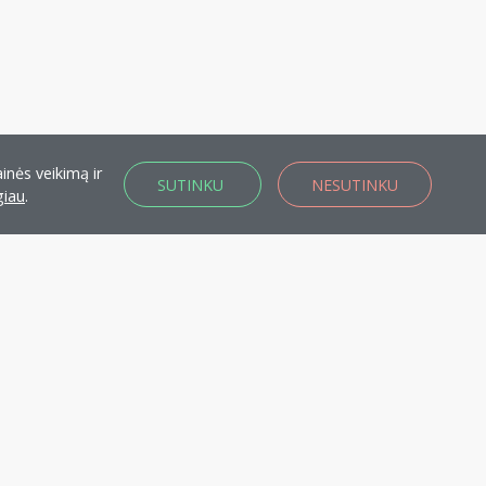
inės veikimą ir
SUTINKU
NESUTINKU
giau
.
KA nariu!