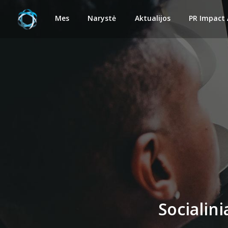
Mes
Narystė
Aktualijos
PR Impact
Socialini