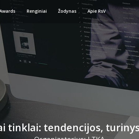
 Awards
Renginiai
Žodynas
Apie RsV
ai tinklai: tendencijos, turinys