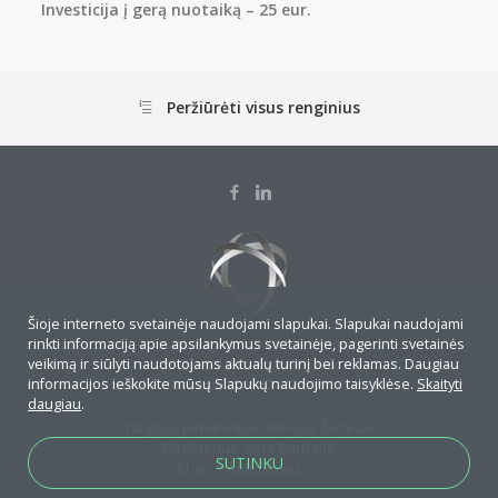
Investicija į gerą nuotaiką – 25 eur.
Peržiūrėti visus renginius
Šioje interneto svetainėje naudojami slapukai. Slapukai naudojami
rinkti informaciją apie apsilankymus svetainėje, pagerinti svetainės
J.Savickio g. 4-7, LT-01108, Vilnius
veikimą ir siūlyti naudotojams aktualų turinį bei reklamas. Daugiau
Įmonės kodas: 295706790
informacijos ieškokite mūsų Slapukų naudojimo taisyklėse.
Skaityti
Banko sąskaita: LT467044060001474155
daugiau
.
Tarybos pirmininkas: Nerijus Žeronas
Direktorius: Asta Burbaitė
SUTINKU
El. p.:
info@ltka.eu