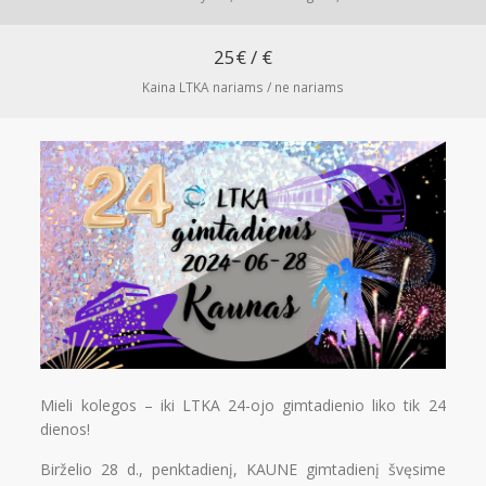
Narystė
REGISTRUOTIS
Aktualijos
25€ / €
PR Impact Awards
Kaina LTKA nariams / ne nariams
Renginiai
Apie RsV
PRISIJUNGTI →
Pamiršote slaptažodį?
Spauskite čia
Norite tapti nariu?
Spauskite čia
Mieli kolegos – iki LTKA 24-ojo gimtadienio liko tik 24
dienos!
Birželio 28 d., penktadienį, KAUNE gimtadienį švęsime