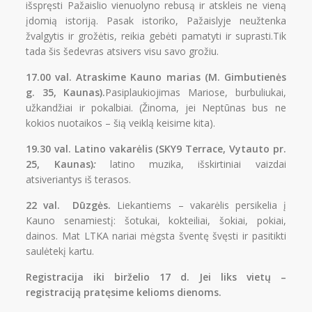
išspręsti Pažaislio vienuolyno rebusą ir atskleis ne vieną
įdomią istoriją. Pasak istoriko, Pažaislyje neužtenka
žvalgytis ir grožėtis, reikia gebėti pamatyti ir suprasti.Tik
tada šis šedevras atsivers visu savo grožiu.
17.00 val.
Atraskime Kauno marias
(
M. Gimbutienės
g. 35, Kaunas).
Pasiplaukiojimas Mariose, burbuliukai,
užkandžiai ir pokalbiai. (Žinoma, jei Neptūnas bus ne
kokios nuotaikos – šią veiklą keisime kita).
19.30 val.
Latino vakarėlis
(
SKY9 Terrace, Vytauto pr.
25, Kaunas)
:
latino muzika, išskirtiniai vaizdai
atsiveriantys iš terasos.
22 val. Dūzgės.
Liekantiems – vakarėlis persikelia į
Kauno senamiestį: šotukai, kokteiliai, šokiai, pokiai,
dainos. Mat LTKA nariai mėgsta šventę švęsti ir pasitikti
saulėtekį kartu.
Registracija iki birželio 17 d. Jei liks vietų –
registraciją pratęsime kelioms dienoms.