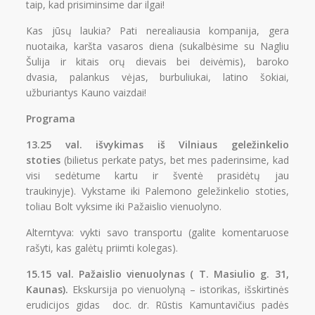
taip, kad prisiminsime dar ilgai!
Kas jūsų laukia? Pati nerealiausia kompanija, gera
nuotaika, karšta vasaros diena (sukalbėsime su Nagliu
Šulija ir kitais orų dievais bei deivėmis), baroko
dvasia, palankus vėjas, burbuliukai, latino šokiai,
užburiantys Kauno vaizdai!
Programa
13.25 val. išvykimas iš Vilniaus geležinkelio
stoties
(bilietus perkate patys, bet mes paderinsime, kad
visi sedėtume kartu ir šventė prasidėtų jau
traukinyje). Vykstame iki Palemono geležinkelio stoties,
toliau Bolt vyksime iki Pažaislio vienuolyno.
Alterntyva: vykti savo transportu (galite komentaruose
rašyti, kas galėtų priimti kolegas).
15.15 val. Pažaislio vienuolynas ( T. Masiulio g. 31,
Kaunas).
Ekskursija po vienuolyną – istorikas, išskirtinės
erudicijos gidas doc. dr. Rūstis Kamuntavičius padės