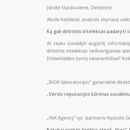
Jūratė Stankuvienė, Direktorė
Akvilė Katilienė, analizės skyriaus vad
Ką gali dirbtinis intelektas padaryti s
Ar realu suvaldyti augantį informaci
dirbtinis intelektas neišvengiamai at
žiniasklaidos turinį savarankiškai? Kok
„BIOK laboratorijos“ generalinė dire
„Verslo reputacijos kūrimas socialini
„INK Agency“ vyr. partneris Kęstutis G
Katukai prekės ženklui atneš „likes”, b