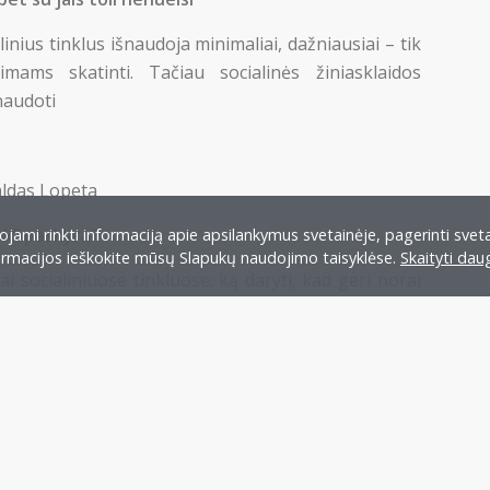
linius tinklus išnaudoja minimaliai, dažniausiai – tik
mams skatinti. Tačiau socialinės žiniasklaidos
šnaudoti
ldas Lopeta
ok“ paskyrą“
jami rinkti informaciją apie apsilankymus svetainėje, pagerinti sveta
formacijos ieškokite mūsų Slapukų naudojimo taisyklėse.
Skaityti dau
 socialiniuose tinkluose: ką daryti, kad geri norai
Peržiūrėti visus renginius