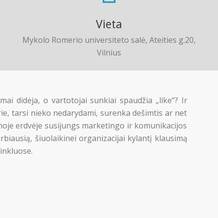
Vieta
Mykolo Romerio universiteto salė, Ateities g.20,
Vilnius
mai didėja, o vartotojai sunkiai spaudžia „like“? Ir
ie, tarsi nieko nedarydami, surenka dešimtis ar net
noje erdvėje susijungs marketingo ir komunikacijos
rbiausią, šiuolaikinei organizacijai kylantį klausimą
tinkluose.