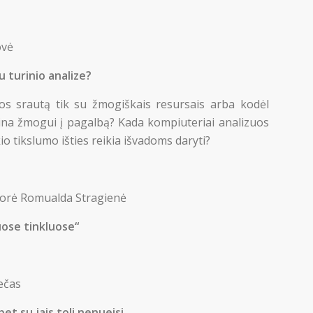
ovė
u turinio analize?
jos srautą tik su žmogiškais resursais arba kodėl
eina žmogui į pagalbą? Kada kompiuteriai analizuos
io tikslumo išties reikia išvadoms daryti?
ktorė Romualda Stragienė
uose tinkluose“
ečas
et su jais toli nenueisi