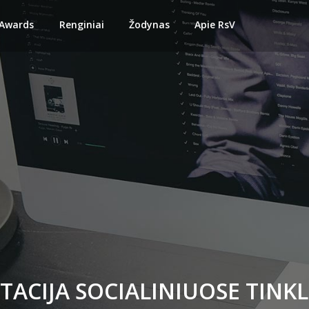
 Awards
Renginiai
Žodynas
Apie RsV
TACIJA SOCIALINIUOSE TINK