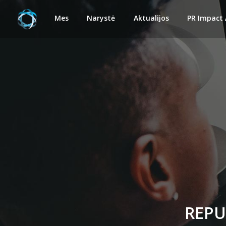
Mes
Narystė
Aktualijos
PR Impact
REPU