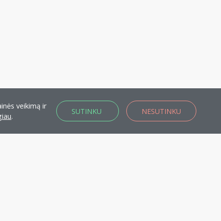
inės veikimą ir
SUTINKU
NESUTINKU
giau
.