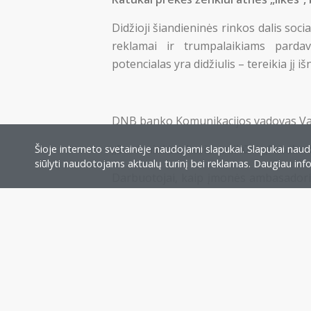
Didžioji šiandieninės rinkos dalis socia
reklamai ir trumpalaikiams pardavi
potencialas yra didžiulis – tereikia jį i
DNB banko Komunikacijos vadovas Va
„Bankininkas, kuris susikūrė „Facebo
Šioje interneto svetainėje naudojami slapukai. Slapukai naudo
siūlyti naudotojams aktualų turinį bei reklamas. Daugiau in
Darbuotojai, kaip įmonės ambasadoriai
nevirstų lažu?