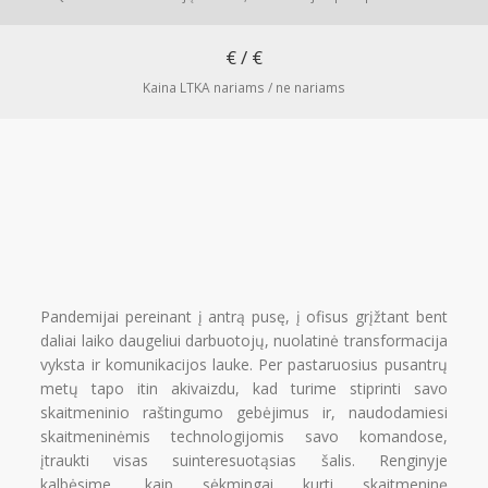
Aktualijos
PR Impact Awards
Renginys skirtas tik LTKA nariams
€ / €
Renginiai
Kaina LTKA nariams / ne nariams
Apie RsV
PRISIJUNGTI →
Pamiršote slaptažodį?
Spauskite čia
Norite tapti nariu?
Spauskite čia
Pandemijai pereinant į antrą pusę, į ofisus grįžtant bent
daliai laiko daugeliui darbuotojų, nuolatinė transformacija
vyksta ir komunikacijos lauke. Per pastaruosius pusantrų
metų tapo itin akivaizdu, kad turime stiprinti savo
skaitmeninio raštingumo gebėjimus ir, naudodamiesi
skaitmeninėmis technologijomis savo komandose,
įtraukti visas suinteresuotąsias šalis. Renginyje
kalbėsime, kaip sėkmingai kurti skaitmeninę