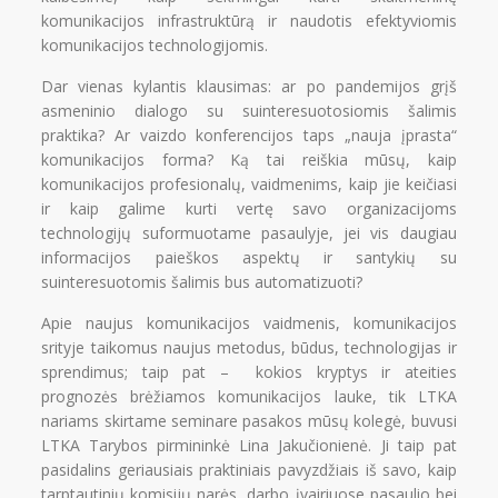
komunikacijos infrastruktūrą ir naudotis efektyviomis
komunikacijos technologijomis.
Dar vienas kylantis klausimas: ar po pandemijos grįš
asmeninio dialogo su suinteresuotosiomis šalimis
praktika? Ar vaizdo konferencijos taps „nauja įprasta“
komunikacijos forma? Ką tai reiškia mūsų, kaip
komunikacijos profesionalų, vaidmenims, kaip jie keičiasi
ir kaip galime kurti vertę savo organizacijoms
technologijų suformuotame pasaulyje, jei vis daugiau
informacijos paieškos aspektų ir santykių su
suinteresuotomis šalimis bus automatizuoti?
Apie naujus komunikacijos vaidmenis, komunikacijos
srityje taikomus naujus metodus, būdus, technologijas ir
sprendimus; taip pat – kokios kryptys ir ateities
prognozės brėžiamos komunikacijos lauke, tik LTKA
nariams skirtame seminare pasakos mūsų kolegė, buvusi
LTKA Tarybos pirmininkė Lina Jakučionienė. Ji taip pat
pasidalins geriausiais praktiniais pavyzdžiais iš savo, kaip
tarptautinių komisijų narės, darbo įvairiuose pasaulio bei