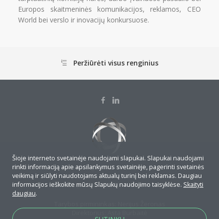
Europos skaitmeninės komunikacijos, reklamos, CEO
World bei verslo ir inovacijų konkursuose.
Peržiūrėti visus renginius
Šioje interneto svetainėje naudojami slapukai. Slapukai naudojami
rinkti informaciją apie apsilankymus svetainėje, pagerinti svetainės
J.Savickio g. 4-7, LT-01108, Vilnius
veikimą ir siūlyti naudotojams aktualų turinį bei reklamas. Daugiau
Įmonės kodas: 295706790
informacijos ieškokite mūsų Slapukų naudojimo taisyklėse.
Skaityti
Banko sąskaita: LT467044060001474155
daugiau
.
Tarybos pirmininkas: Nerijus Žeronas
Direktorius: Asta Burbaitė