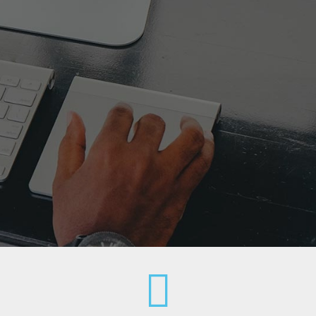
Top CEO tyrimas ir jo metodika
2025 m. vasario 5 d., 18:00 val.
Park Town, Yara biuras, Lvivo g. 101, 4 a.
Mes
Kaina: EUR.
Narystė