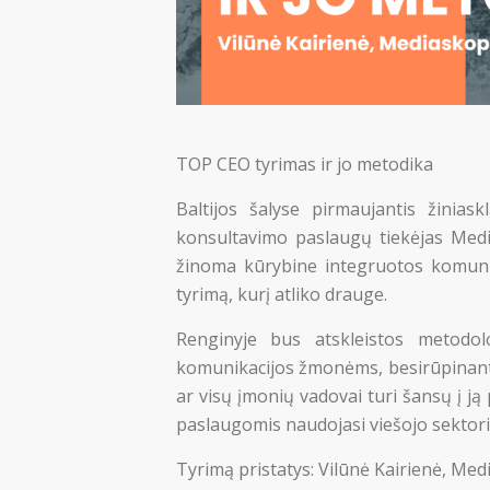
TOP CEO tyrimas ir jo metodika
Baltijos šalyse pirmaujantis žinias
konsultavimo paslaugų tiekėjas Med
žinoma kūrybine integruotos komunik
tyrimą, kurį atliko drauge.
Renginyje bus atskleistos metodolo
komunikacijos žmonėms, besirūpinantie
ar visų įmonių vadovai turi šansų į ją 
paslaugomis naudojasi viešojo sektoria
Tyrimą pristatys: Vilūnė Kairienė, Med