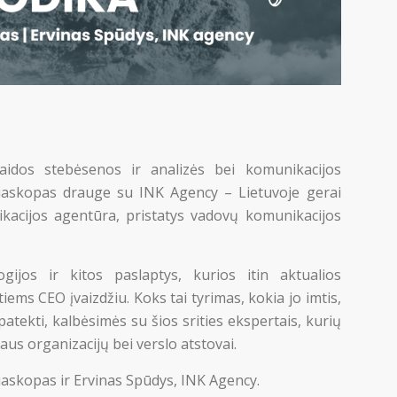
klaidos stebėsenos ir analizės bei komunikacijos
iaskopas drauge su INK Agency – Lietuvoje gerai
acijos agentūra, pristatys vadovų komunikacijos
gijos ir kitos paslaptys, kurios itin aktualios
ms CEO įvaizdžiu. Koks tai tyrimas, kokia jo imtis,
patekti, kalbėsimės su šios srities ekspertais, kurių
us organizacijų bei verslo atstovai.
iaskopas ir Ervinas Spūdys, INK Agency.