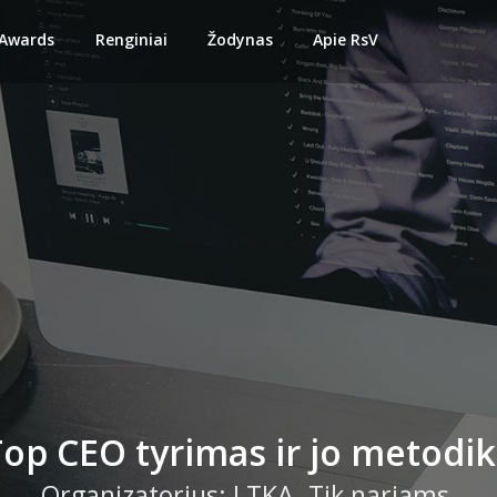
 Awards
Renginiai
Žodynas
Apie RsV
op CEO tyrimas ir jo metodi
Organizatorius: LTKA. Tik nariams.