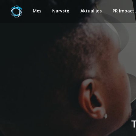
Mes
Narystė
Aktualijos
PR Impact
T