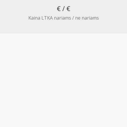
€ / €
Aktualijos
Kaina LTKA nariams / ne nariams
PR Impact Awards
PRISIJUNGTI →
Renginiai
Pamiršote slaptažodį?
Spauskite čia
Apie RsV
Norite tapti nariu?
Spauskite čia
Renginys skirtas tik LTKA nariams