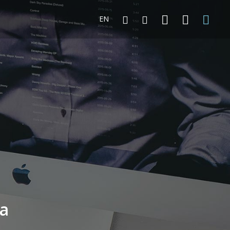
EN
ka