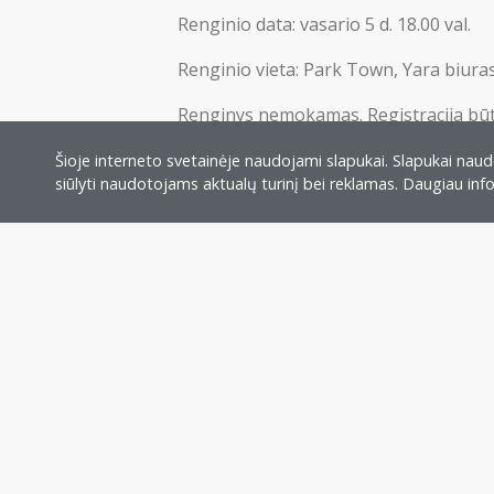
Renginio data: vasario 5 d. 18.00 val.
Renginio vieta: Park Town, Yara biuras,
Renginys nemokamas. Registracija būt
Šioje interneto svetainėje naudojami slapukai. Slapukai naudo
siūlyti naudotojams aktualų turinį bei reklamas. Daugiau in
Veikla ir