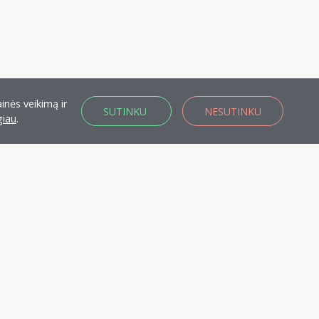
inės veikimą ir
SUTINKU
NESUTINKU
giau
.
KA nariu!