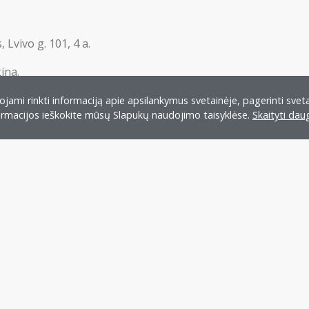
 Lvivo g. 101, 4 a.
ina.
jami rinkti informaciją apie apsilankymus svetainėje, pagerinti sveta
formacijos ieškokite mūsų Slapukų naudojimo taisyklėse.
Skaityti dau
Peržiūrėti visus renginius
 tikslai
Taryba
Etikos kodeksas
Įstatai
Istorija
Tapk LT