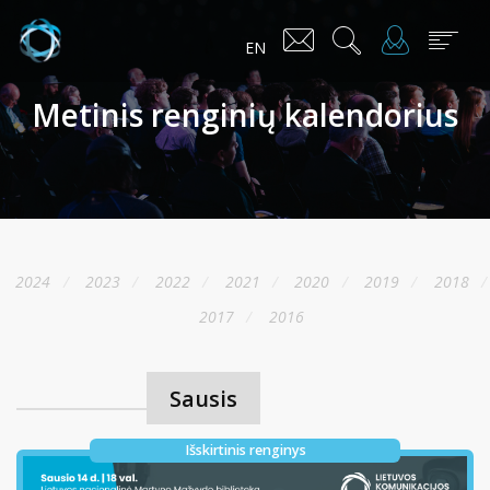
EN
Metinis renginių kalendorius
2024
2023
2022
2021
2020
2019
2018
2017
2016
Sausis
Išskirtinis renginys