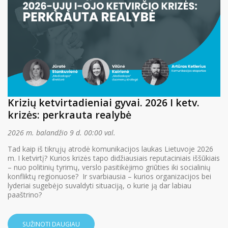
Krizių ketvirtadieniai gyvai. 2026 I ketv.
krizės: perkrauta realybė
2026 m. balandžio 9 d. 00:00 val.
Tad kaip iš tikrųjų atrodė komunikacijos laukas Lietuvoje 2026
m. I ketvirtį? Kurios krizės tapo didžiausiais reputaciniais iššūkiais
– nuo politinių tyrimų, verslo pasitikėjimo griūties iki socialinių
konfliktų regionuose? Ir svarbiausia – kurios organizacijos bei
lyderiai sugebėjo suvaldyti situaciją, o kurie ją dar labiau
paaštrino?
SUŽINOTI DAUGIAU