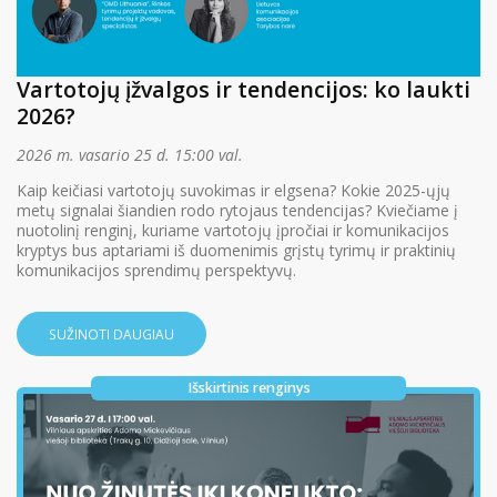
Vartotojų įžvalgos ir tendencijos: ko laukti
2026?
2026 m. vasario 25 d. 15:00 val.
Kaip keičiasi vartotojų suvokimas ir elgsena? Kokie 2025-ųjų
metų signalai šiandien rodo rytojaus tendencijas? Kviečiame į
nuotolinį renginį, kuriame vartotojų įpročiai ir komunikacijos
kryptys bus aptariami iš duomenimis grįstų tyrimų ir praktinių
komunikacijos sprendimų perspektyvų.
SUŽINOTI DAUGIAU
Išskirtinis renginys