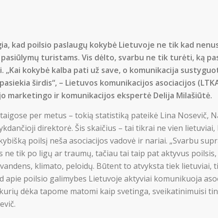
ia, kad poilsio paslaugų kokybė Lietuvoje ne tik kad nenu
pasiūlymų turistams. Vis dėlto, svarbu ne tik turėti, ką pasi
ti. „Kai kokybė kalba pati už save, o komunikacija sustyguo
ir pasiekia širdis“, – Lietuvos komunikacijos asociacijos (LT
jo marketingo ir komunikacijos ekspertė Delija Milašiūtė.
taigose per metus – tokią statistiką pateikė Lina Nosevič, N
ykdančioji direktorė. Šis skaičius – tai tikrai ne vien lietuviai,
kybišką poilsį neša asociacijos vadovė ir nariai. „Svarbu supra
ne tik po ligų ar traumų, tačiau tai taip pat aktyvus poilsi
vandens, klimato, peloidų. Būtent to atvyksta tiek lietuviai, t
 kad apie poilsio galimybes Lietuvoje aktyviai komunikuoja asoc
urių dėka tapome matomi kaip svetinga, sveikatinimuisi tinkam
evič.