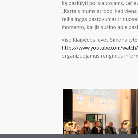
ką pasiūlyti poilsiautojams, tač
„Kartais mums atrodo, kad vieną 
reikalingas pastovumas ir nuoseklu
momento, kai jis sužino apie pasla
Viso Klaipėdos Ievos Simonaitytė
https://www.youtube.com/watc
organizuojamus renginius infor