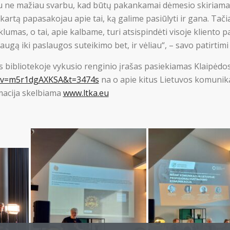
iau ne mažiau svarbu, kad būtų pakankamai dėmesio skiriama 
kartą papasakojau apie tai, ką galime pasiūlyti ir gana. Tač
mas, o tai, apie kalbame, turi atsispindėti visoje kliento pa
ugą iki paslaugos suteikimo bet, ir vėliau“, – savo patirtimi d
s bibliotekoje vykusio renginio įrašas pasiekiamas Klaipėd
h?v=m5r1dgAXKSA&t=3474s
na o apie kitus Lietuvos komunika
macija skelbiama
www.ltka.eu