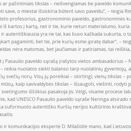
o ar pažintiniais tikslas – neišvengiamas be paveldo komunika
i save, o miestai išsiskiria būtent savo paveldu“, – teigia R
teto profesorius, gastronominio paveldo, gastronominės kul
iš kartos į kartą, net ir tie, kurie neturi materialumo, kuria 
ir autentiškiausia yra ne tai, kas buvo kažkada sukurta, o tai
ąkart pagaminti, bet tie, prie kurių esme įpratę dabar“, – teigi
das nėra matomas, bet jaučiamas ir patiriamas, tai reiškia, 
t į Pasaulio paveldo sąrašą įrašytos vietos ambasadorius – N
– reikia nuolatos siekti balanso tarp nuolatinių gyventojų, 
ų svečių norų. Visų jų poreikiai – skirtingi, vienų tikslas – 
 mūsų, kaip savivaldybės tikslas – išsaugoti, viešinti, rodyti p
 svetingumo iššūkius pasakoja jis. Vėlgi, visame procese la
ote, kad UNESCO Pasaulio paveldo sąraše Neringa atsirado ne
a suformuoto autentiško Kuršių nerijos kultūrinio kraštova
saitis.
ir komunikacijos ekspertė D. Milašiūtė mano, kad Lietuvos ku