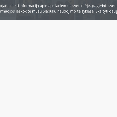
jami rinkti informaciją apie apsilankymus svetainėje, pagerinti sveta
formacijos ieškokite mūsų Slapukų naudojimo taisyklėse.
Skaityti dau
DALINTIS FACEBOOK
Peržiūrėti visas aktualijas
 tikslai
Taryba
Etikos kodeksas
Įstatai
Istorija
Tapk LT