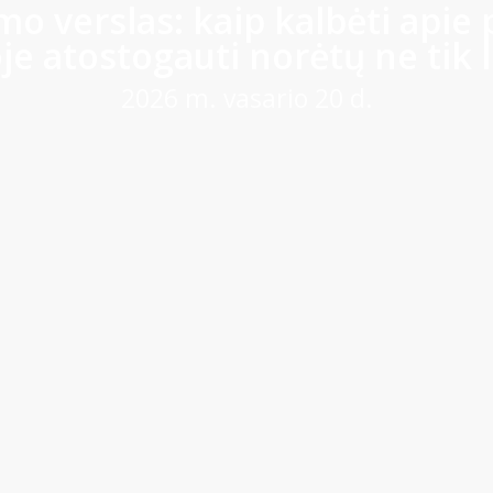
o verslas: kaip kalbėti apie p
je atostogauti norėtų ne tik l
2026 m. vasario 20 d.