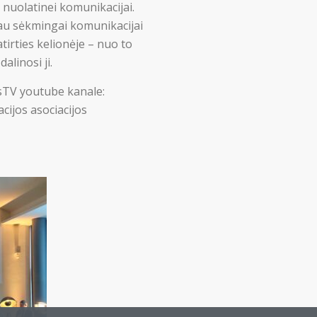
nuolatinei komunikacijai.
iau sėkmingai komunikacijai
tirties kelionėje – nuo to
alinosi ji.
osTV youtube kanale:
cijos asociacijos