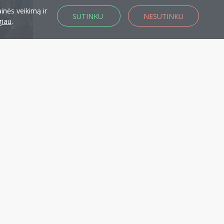
inės veikimą ir
SUTINKU
NESUTINKU
giau
.
KA nariu!