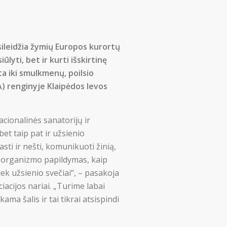
sileidžia žymių Europos kurortų
Mes
ūlyti, bet ir kurti išskirtinę
Narystė
ta iki smulkmenų, poilsio
KA) renginyje Klaipėdos Ievos
Aktualijos
PR Impact Awards
PRISIJUNGTI →
acionalinės sanatorijų ir
Renginiai
 bet taip pat ir užsienio
Pamiršote slaptažodį?
Spauskite čia
Apie RsV
sti ir nešti, komunikuoti žinią,
Norite tapti nariu?
Spauskite čia
s, organizmo papildymas, kaip
iek užsienio svečiai“, – pasakoja
iacijos nariai. „Turime labai
a šalis ir tai tikrai atsispindi