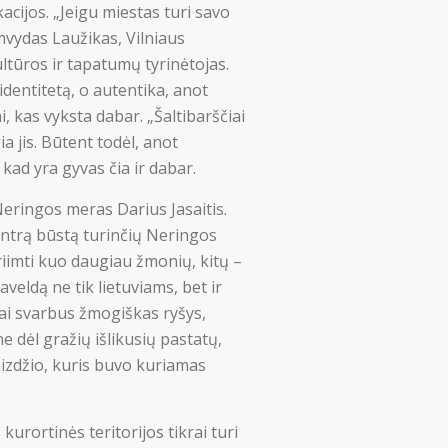
cijos. „Jeigu miestas turi savo
imvydas Laužikas, Vilniaus
tūros ir tapatumų tyrinėtojas.
identitetą, o autentika, anot
, kas vyksta dabar. „Šaltibarščiai
a jis. Būtent todėl, anot
kad yra gyvas čia ir dabar.
eringos meras Darius Jasaitis.
antrą būstą turinčių Neringos
priimti kuo daugiau žmonių, kitų –
aveldą ne tik lietuviams, bet ir
bai svarbus žmogiškas ryšys,
 dėl gražių išlikusių pastatų,
izdžio, kuris buvo kuriamas
rortinės teritorijos tikrai turi