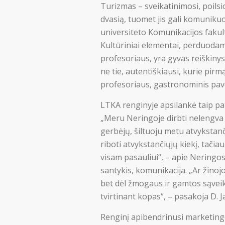
Turizmas – sveikatinimosi, poilsi
dvasią, tuomet jis gali komunikuot
universiteto Komunikacijos fakul
Kultūriniai elementai, perduodami 
profesoriaus, yra gyvas reiškinys 
ne tie, autentiškiausi, kurie pirm
profesoriaus, gastronominis pavel
LTKA renginyje apsilankė taip pa
„Meru Neringoje dirbti nelengva 
gerbėjų, šiltuoju metu atvykstanči
riboti atvykstančiųjų kiekį, tačiau
visam pasauliui“, – apie Neringos
santykis, komunikacija. „Ar žinoj
bet dėl žmogaus ir gamtos sąveik
tvirtinant kopas“, – pasakoja D. Ja
Renginį apibendrinusi marketingo 