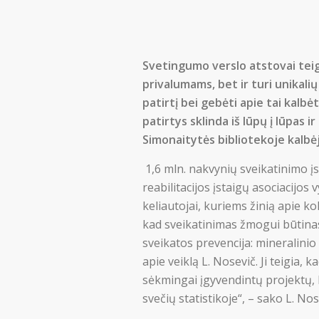
Svetingumo verslo atstovai teig
privalumams, bet ir turi unikalių 
patirtį bei gebėti apie tai kalbė
patirtys sklinda iš lūpų į lūpas 
Simonaitytės bibliotekoje kalbė
1,6 mln. nakvynių sveikatinimo įs
reabilitacijos įstaigų asociacijos v
keliautojai, kuriems žinią apie ko
kad sveikatinimas žmogui būtinas 
sveikatos prevencija: mineralinio 
apie veiklą L. Nosevič. Ji teigia,
sėkmingai įgyvendintų projektų, k
svečių statistikoje“, – sako L. Nos