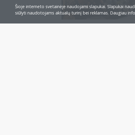
Šioje interneto svetainėje naudojami slapukai. Slapukai naudo
siūlyti naudotojams aktualų turinį bei reklamas. Daugiau in
Veikla ir