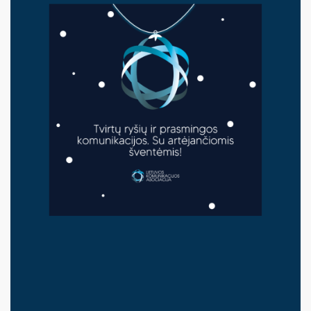
PR Impact Awards
Renginiai
Apie RsV
PRISIJUNGTI →
Pamiršote slaptažodį?
Spauskite čia
Norite tapti nariu?
Spauskite čia