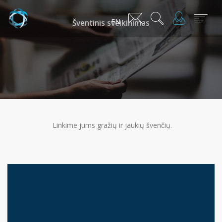
EN
Šventinis sveikinimas
Linkime jums gražių ir jaukių švenčių.
Mes
Narystė
Aktualijos