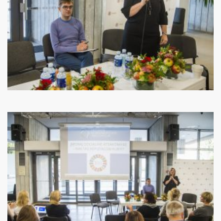
PR Impact Awards
Renginiai
Apie RsV
PRISIJUNGTI →
Pamiršote slaptažodį?
Spauskite čia
Norite tapti nariu?
Spauskite čia