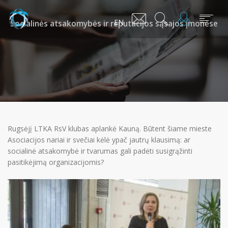
EN
Socialinės atsakomybės ir reputacijos sąsajos įmonėse
Rugsėjį LTKA RsV klubas aplankė Kauną. Būtent šiame mieste
Asociacijos nariai ir svečiai kėlė ypač jautrų klausimą: ar
socialinė atsakomybė ir tvarumas gali padėti susigrąžinti
pasitikėjimą organizacijomis?
Mes
Narystė
Aktualijos