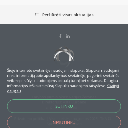
Peržiūrėti visas aktualijas
Šioje interneto svetainėje naudojami slapukai. Slapukai naudojami
J.Savickio g. 4-7, LT-01108, Vilnius
rinkti informaciją apie apsilankymus svetainėje, pagerinti svetainės
Įmonės kodas: 295706790
veikimą ir siūlyti naudotojams aktualų turinį bei reklamas. Daugiau
Banko sąskaita: LT467044060001474155
informacijos ieškokite mūsų Slapukų naudojimo taisyklėse.
Skaityti
daugiau
.
Tarybos pirmininkas: Nerijus Žeronas
Direktorius: Asta Burbaitė
SUTINKU
El. p.:
info@ltka.eu
Privatumo politika
| Visos teisės saugomos 2025 LTKA © |
NESUTINKU
Sprendimas:
Codian