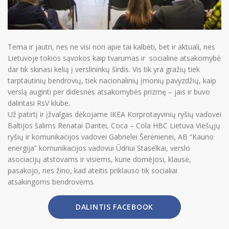
Tema ir jautri, nes ne visi nori apie tai kalbėti, bet ir aktuali, nes
Lietuvoje tokios sąvokos kaip tvarumas ir socialinė atsakomybė
dar tik skinasi kelią į verslininkų širdis. Vis tik yra gražių tiek
tarptautinių bendrovių, tiek nacionalinių įmonių pavyzdžių, kaip
verslą auginti per didesnės atsakomybės prizmę – jais ir buvo
dalintasi RsV klube.
Už patirtį ir įžvalgas dėkojame IKEA Korprotayvinių ryšių vadovei
Baltijos šalims Renatai Dantei, Coca – Cola HBC Lietuva Viešųjų
ryšių ir komunikacijos vadovei Gabrielei Šerėnienei, AB “Kauno
energija” komunikacijos vadovui Ūdriui Staselkai, verslo
asociacijų atstovams ir visiems, kurie domėjosi, klausė,
pasakojo, nes žino, kad ateitis priklauso tik socialiai
atsakingoms bendrovėms.
DALINTIS FACEBOOK