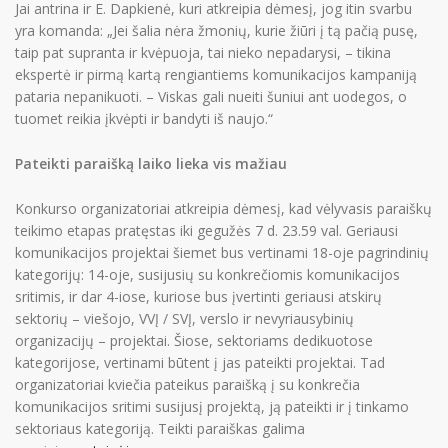
Jai antrina ir E. Dapkienė, kuri atkreipia dėmesį, jog itin svarbu
yra komanda: „Jei šalia nėra žmonių, kurie žiūri į tą pačią pusę,
taip pat supranta ir kvėpuoja, tai nieko nepadarysi, – tikina
ekspertė ir pirmą kartą rengiantiems komunikacijos kampaniją
pataria nepanikuoti. – Viskas gali nueiti šuniui ant uodegos, o
tuomet reikia įkvėpti ir bandyti iš naujo.“
Pateikti paraišką laiko lieka vis mažiau
Konkurso organizatoriai atkreipia dėmesį, kad vėlyvasis paraiškų
teikimo etapas pratęstas iki gegužės 7 d. 23.59 val. Geriausi
komunikacijos projektai šiemet bus vertinami 18-oje pagrindinių
kategorijų: 14-oje, susijusių su konkrečiomis komunikacijos
sritimis, ir dar 4-iose, kuriose bus įvertinti geriausi atskirų
sektorių – viešojo, VVĮ / SVĮ, verslo ir nevyriausybinių
organizacijų – projektai. Šiose, sektoriams dedikuotose
kategorijose, vertinami būtent į jas pateikti projektai. Tad
organizatoriai kviečia pateikus paraišką į su konkrečia
komunikacijos sritimi susijusį projektą, ją pateikti ir į tinkamo
sektoriaus kategoriją. Teikti paraiškas galima