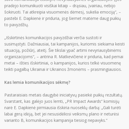
Norite tapti nariu?
Spauskite čia
pradėjo komunikuoti visiškai kitaip – drąsiau, įvairiau, nebijo
šokiruoti. Tai atkreipia visuomenės dėmesį, sukelia emociją“, –
pastebi E. Dapkienė ir priduria, jog šiemet matėme daug puikių
to pavyzdžių.
„Išskirtinės komunikacijos pavyzdžiai verčia sustoti ir
susimąstyti. Dažniausiai, tai kampanijos, kuriomis siekiama keisti
situaciją, požiūrį, ateitį. Šie tikslai ypač artimi nevyriausybinėms
organizacijoms“, – antrina R. Matkevičienė ir priduria, kad pernai
metai – išties išskirtiniai, o kampanijos, kurios telkė visuomenę
teikti pagalbą Ukrainai ir Ukrainos žmonėms – prasmingiausios.
Kas lemia komunikacijos sėkmę?
Pastaraisiais metais daugybė iniciatyvų pasiekė puikių rezultatų.
Svarstant, kas galėjo juos lemti, „PR Impact Awards“ komisijų
narė E. Dapkienė pirmiausia išskiria nuoseklų darbą: „Gali turėti
labai gerą idėją, bet jei nesusidėliosi veiksmų plano ir neturėsi
varianto B, komunikacijos kampanija tiesiog nepavyks.“