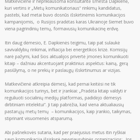
Matkevičienė ir nepriklausoma konsultantė Ernesta Dapkienė,
kuri vertins ir „Metų komunikatoriaus“ rinkimų kandidatus,
pastebi, kad metai buvo dosnūs išskirtinėmis komunikacijos
kampanijomis, o Rusijos pradėtas karas Ukrainoje šiemet buvo
viena pagrindinių temų, formavusių komunikacinę erdvę.
Mes
Narystė
Itin daug dėmesio, E. Dapkienės teigimu, taip pat sulaukė
savivaldybių rinkimai, infliacija bei energetikos krizė. Komisijų
Aktualijos
narė pažymi, kad šios aktualijos privertė įmones komunikuoti
PR Impact Awards
kitaip – dažniau akcentuojant praktinius aspektus: kainą, gerą
pasiūlymą, o ne prekių ir paslaugų išskirtinumus ar vizijas.
Renginiai
Apie RsV
Matkevičienė atkreipia dėmesį, kad pernai keitėsi ne tik
komunikacijos turinys, bet ir įrankiai: „Pradėta kitaip valdyti ir
reguliuoti socialinių medijų platformas, padidėjo dėmesys
dirbtiniam intelektui“. Ji taip pabrėžia, kad viena aktualiausių
pastarųjų metų temų – komunikacijos, kaip įrankio, taikymas,
stiprinant visuomenės atsparumą.
PRISIJUNGTI →
Abi pašnekovės sutaria, kad per praėjusius metus itin ryškiai
Pamiršote slaptažodį?
Spauskite čia
savo komunikacija išsiskyrė nevyriausybinės organizacijos: „Jos