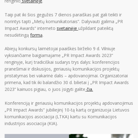
renginio
svetainėje
.
Taip pat iki šios gegužės 7 dienos paraiškas pat gali teikti ir
norintys tapti „Metų komunikatoriais”. Dalyvauti galima „PR
Impact Awards“ interneto
svetainėje
užpildant pateiktą
nesudėtingą
formą
.
Abiejų konkursų laimėtojai paaiškės birželio 9 d. Vilniuje
vyksiančiame baigiamajame „PR Impact Awards 2023“
renginyje, kurį tradiciškai sudarys trys dalys: konferencijos
pranešimai ir diskusijos, geriausių komunikacijos projektų
pristatymas bei vakarinė dalis – apdovanojimai. Organizatoriai
primena, kad tik iki balandžio 30 d. bilietai į „PR Impact Awards
2023“ kainuos pigiau, o juos įsigyti galite
čia.
Konferenciją ir geriausių komunikacijos projektų apdovanojimus
„PR Impact Awards“ jubiliejinį 10-tą kartą organizuoja Lietuvos
komunikacijos asociacija (LTKA) kartu su Komunikacijos
industrijos asociacija (KIA).