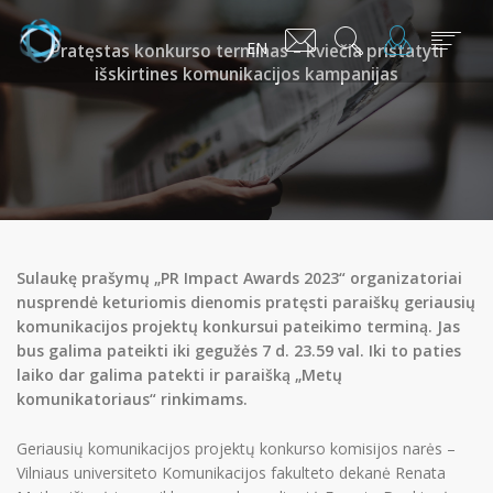
EN
Pratęstas konkurso terminas – kviečia pristatyti
išskirtines komunikacijos kampanijas
Sulaukę prašymų „PR Impact Awards 2023“ organizatoriai
nusprendė keturiomis dienomis pratęsti paraiškų geriausių
komunikacijos projektų konkursui pateikimo terminą. Jas
bus galima pateikti iki gegužės 7 d. 23.59 val. Iki to paties
laiko dar galima patekti ir paraišką „Metų
komunikatoriaus“ rinkimams.
Geriausių komunikacijos projektų konkurso komisijos narės –
Vilniaus universiteto Komunikacijos fakulteto dekanė Renata