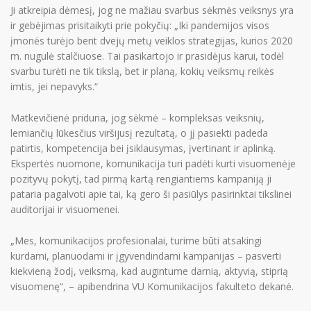
Ji atkreipia dėmesį, jog ne mažiau svarbus sėkmės veiksnys yra
ir gebėjimas prisitaikyti prie pokyčių: „Iki pandemijos visos
įmonės turėjo bent dvejų metų veiklos strategijas, kurios 2020
m. nugulė stalčiuose. Tai pasikartojo ir prasidėjus karui, todėl
svarbu turėti ne tik tikslą, bet ir planą, kokių veiksmų reikės
imtis, jei nepavyks.“
Matkevičienė priduria, jog sėkmė – kompleksas veiksnių,
lemiančių lūkesčius viršijusį rezultatą, o jį pasiekti padeda
patirtis, kompetencija bei įsiklausymas, įvertinant ir aplinką.
Ekspertės nuomone, komunikacija turi padėti kurti visuomenėje
pozityvų pokytį, tad pirmą kartą rengiantiems kampaniją ji
pataria pagalvoti apie tai, ką gero ši pasiūlys pasirinktai tikslinei
auditorijai ir visuomenei.
„Mes, komunikacijos profesionalai, turime būti atsakingi
kurdami, planuodami ir įgyvendindami kampanijas – pasverti
kiekvieną žodį, veiksmą, kad augintume darnią, aktyvią, stiprią
visuomenę“, – apibendrina VU Komunikacijos fakulteto dekanė.