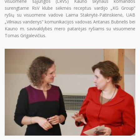
visuomene sąjungos (LRVS) Kauno skyriaus komandos
surengtame RsV klube sėkmės receptus vardijo „KG Group“
Mes
ryšių su visuomene vadovė Laima Staknytė-Patinskienė, UAB
Narystė
„Vilniaus vandenys“ komunikacijos vadovas Antanas Bubnelis bei
Kauno m. savivaldybės mero patarėjas ryšiams su visuomene
Aktualijos
Tomas Grigalevičius.
PR Impact Awards
Renginiai
Apie RsV
PRISIJUNGTI →
Pamiršote slaptažodį?
Spauskite čia
Norite tapti nariu?
Spauskite čia