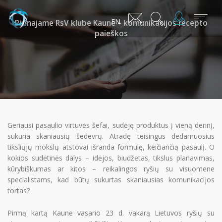
EN
Pirmajame RsV klube Kaune – komunikacijos recepto
paieškos
Geriausi pasaulio virtuvės šefai, sudėję produktus į vieną derinį,
sukuria skaniausių šedevrų. Atradę teisingus dedamuosius
tiksliųjų mokslų atstovai išranda formulę, keičiančią pasaulį. O
kokios sudėtinės dalys – idėjos, biudžetas, tikslus planavimas,
kūrybiškumas ar kitos – reikalingos ryšių su visuomene
specialistams, kad būtų sukurtas skaniausias komunikacijos
tortas?
Pirmą kartą Kaune vasario 23 d. vakarą Lietuvos ryšių su