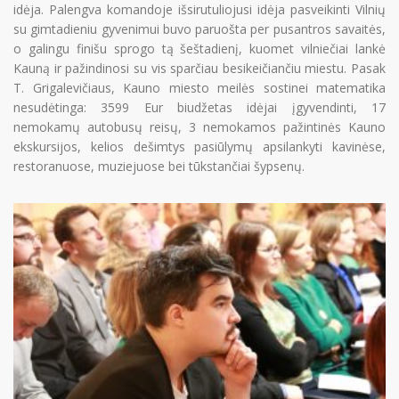
idėja. Palengva komandoje išsirutuliojusi idėja pasveikinti Vilnių
su gimtadieniu gyvenimui buvo paruošta per pusantros savaitės,
o galingu finišu sprogo tą šeštadienį, kuomet vilniečiai lankė
Kauną ir pažindinosi su vis sparčiau besikeičiančiu miestu. Pasak
T. Grigalevičiaus, Kauno miesto meilės sostinei matematika
nesudėtinga: 3599 Eur biudžetas idėjai įgyvendinti, 17
nemokamų autobusų reisų, 3 nemokamos pažintinės Kauno
ekskursijos, kelios dešimtys pasiūlymų apsilankyti kavinėse,
restoranuose, muziejuose bei tūkstančiai šypsenų.