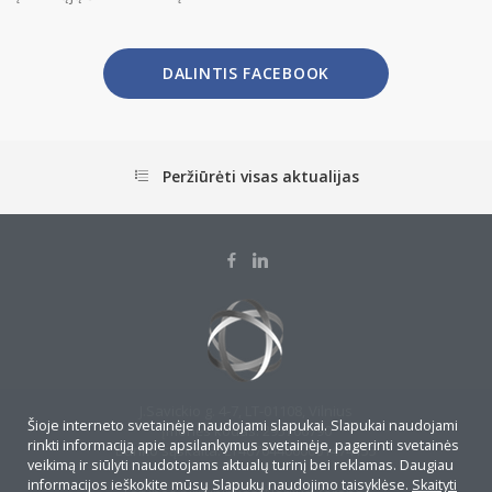
DALINTIS FACEBOOK
Peržiūrėti visas aktualijas
J.Savickio g. 4-7, LT-01108, Vilnius
Šioje interneto svetainėje naudojami slapukai. Slapukai naudojami
Įmonės kodas: 295706790
rinkti informaciją apie apsilankymus svetainėje, pagerinti svetainės
Banko sąskaita: LT467044060001474155
veikimą ir siūlyti naudotojams aktualų turinį bei reklamas. Daugiau
informacijos ieškokite mūsų Slapukų naudojimo taisyklėse.
Skaityti