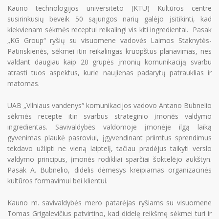
Kauno technologijos universiteto (KTU) Kultūros centre
susirinkusių beveik 50 sąjungos narių galėjo įsitikinti, kad
kiekvienam sėkmės receptui reikalingi vis kiti ingredientai. Pasak
„KG Group“ ryšių su visuomene vadovės Laimos Staknytės-
Patinskienės, sėkmei itin reikalingas kruopštus planavimas, nes
valdant daugiau kaip 20 grupės įmonių komunikaciją svarbu
atrasti tuos aspektus, kurie naujienas padarytų patrauklias ir
matomas.
UAB „Vilniaus vandenys“ komunikacijos vadovo Antano Bubnelio
sėkmės recepte itin svarbus strateginio įmonės valdymo
ingredientas. Savivaldybės valdomoje įmonėje ilgą laiką
gyvenimas plaukė pasroviui, įgyvendinant priimtus sprendimus
tekdavo užlipti ne vieną laiptelį, tačiau pradėjus taikyti verslo
valdymo principus, įmonės rodikliai sparčiai šoktelėjo aukštyn.
Pasak A. Bubnelio, didelis dėmesys kreipiamas organizacinės
kultūros formavimui bei klientui.
Kauno m. savivaldybės mero patarėjas ryšiams su visuomene
Tomas Grigalevičius patvirtino, kad didelę reikšmę sėkmei turi ir