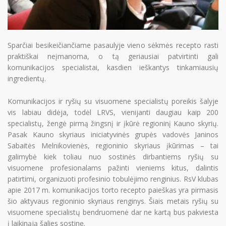
Sparčiai besikeičiančiame pasaulyje vieno sėkmės recepto rasti
praktiškai neįmanoma, o tą geriausiai patvirtinti gali
komunikacijos specialistai, kasdien ieškantys tinkamiausių
ingredientų.
Komunikacijos ir ryšių su visuomene specialistų poreikis šalyje
vis labiau didėja, todėl LRVS, vienijanti daugiau kaip 200
specialistų, žengė pirmą žingsnį ir įkūrė regioninį Kauno skyrių.
Pasak Kauno skyriaus iniciatyvinės grupės vadovės Janinos
Sabaitės Melnikovienės, regioninio skyriaus įkūrimas – tai
galimybė kiek toliau nuo sostinės dirbantiems ryšių su
visuomene profesionalams pažinti vieniems kitus, dalintis
patirtimi, organizuoti profesinio tobulėjimo renginius. RsV klubas
apie 2017 m. komunikacijos torto recepto paieškas yra pirmasis
šio aktyvaus regioninio skyriaus renginys. Šiais metais ryšių su
visuomene specialistų bendruomenė dar ne kartą bus pakviesta
į laikinąją šalies sostinę.