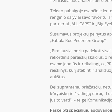
– žiniasklaidos analizės bei ste
Teksto pabaigoje esančioje lentel
renginio dalyviai savo favoritu i
partneriai „ALL CAPS“ ir „Big Eye
Susumavus projektų pelnytus apdo
„Fabula Rud Pedersen Group“.
„Pirmiausia, noriu padėkoti visai
rekordinis paraiškų skaičius, o re
esame įdomūs ir reikalingi, o „P
reiškinys, kurį stebint ir analizu
aukštas.
Dėl suprantamų priežasčių, neturi
kūrybiškų ir išradingų darbų. Tu
jūs to verti“, – teigė Komunikaci
Paskelbti specialiųjų apdovanoj