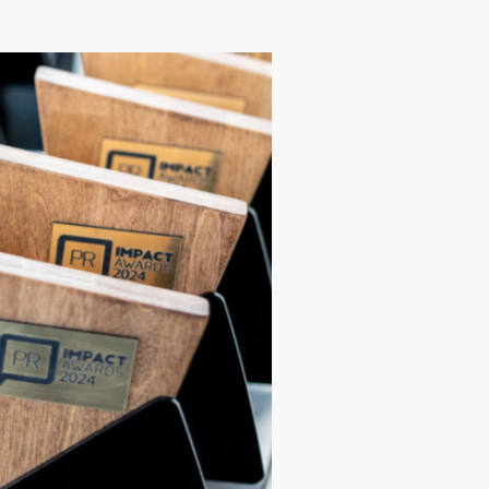
Mes
Narystė
Aktualijos
PR Impact Awards
PRISIJUNGTI →
Renginiai
Pamiršote slaptažodį?
Spauskite čia
Apie RsV
Norite tapti nariu?
Spauskite čia