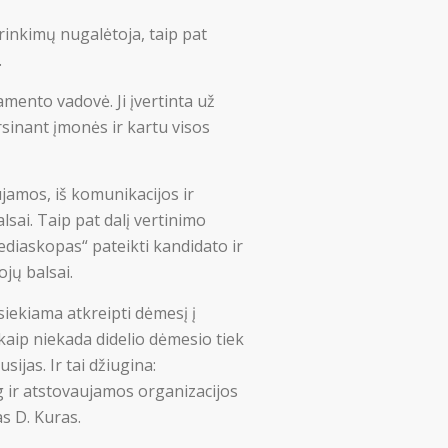
inkimų nugalėtoja, taip pat
.
amento vadovė. Ji įvertinta už
rsinant įmonės ir kartu visos
jamos, iš komunikacijos ir
lsai. Taip pat dalį vertinimo
ediaskopas“ pateikti kandidato ir
jų balsai.
ekiama atkreipti dėmesį į
kaip niekada didelio dėmesio tiek
ijas. Ir tai džiugina:
og ir atstovaujamos organizacijos
s D. Kuras.