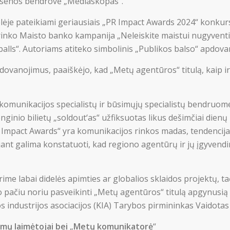
bėsenos bendrovė „Mediaskopas“.
ėje pateikiami geriausiais „PR Impact Awards 2024“ konkurse
šrinko Maisto banko kampanija „Neleiskite maistui nugyventi
balls“. Autoriams atiteko simbolinis „Publikos balso“ apdova
vanojimus, paaiškėjo, kad „Metų agentūros“ titulą, kaip ir
 komunikacijos specialistų ir būsimųjų specialistų bendruome
nginio bilietų „soldout‘as“ užfiksuotas likus dešimčiai dienų i
R Impact Awards“ yra komunikacijos rinkos madas, tendencijas
ojant galima konstatuoti, kad regiono agentūrų ir jų įgyvendi
me labai didelės apimties ar globalios sklaidos projektų, ta
o pačiu noriu pasveikinti „Metų agentūros“ titulą apgynusi
jos industrijos asociacijos (KIA) Tarybos pirmininkas Vaidota
imų laimėtojai bei
„
Metų komunikatorė
“