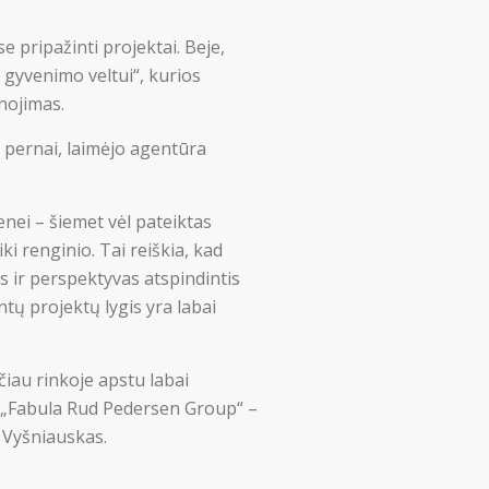
 pripažinti projektai. Beje,
 gyvenimo veltui“, kurios
nojimas.
 pernai, laimėjo agentūra
nei – šiemet vėl pateiktas
ki renginio. Tai reiškia, kad
 ir perspektyvas atspindintis
ntų projektų lygis yra labai
čiau rinkoje apstu labai
ą „Fabula Rud Pedersen Group“ –
s Vyšniauskas.