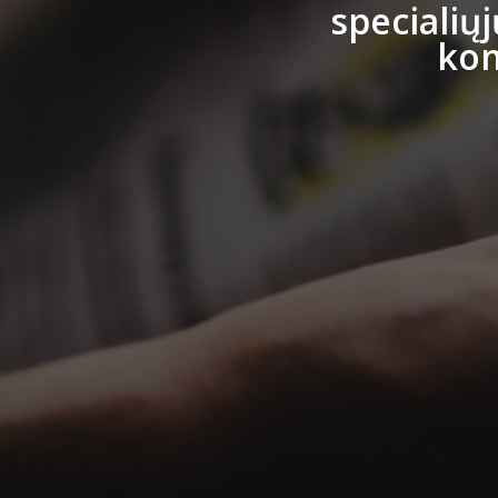
specialių
kom