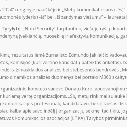
024“ renginyje paaiškėjo ir „Metų komunikatoriaus (-ės)“ r
nuomonės lyderis (-ė)“ bei „Išbandymas viešumu“ – laureatai
 Tyrylytė
, „Nord Security“ tarptautinių viešųjų ryšių depart
andenyną įveikiančią, nuoseklią ir efektyvią komunikaciją, ga
kimų rezultatus lėmė žurnalisto Edmundo Jakilaičio vadovau
tos, komisijos (kuri vertino kandidatų pateiktas anketas), ba
indėlis: žiniasklaidos analizės bei stebėsenos bendrovės „M
o dinamikos analizės duomenys bei portalo M360 skaityto
rganizacinio komiteto vadovo Donato Kuro, apdovanojimu si
r kuriamą vertę organizacijoms. „Šių metų rinkimai sulaukė 
ų komunikacijos profesionalų kandidatavo, tiek ir viešas diskus
siau kalba apie savo indėlį į organizacijų sėkmę, tad tikiu, j
Lietuvos komunikacijos asociacijos (LTKA) Tarybos pirmininka