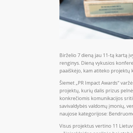
Birželio 7 dieną jau 11-tą kartą
renginys. Dieną vykusios konferen
paaiškėjo, kam atiteko projektų k
Šiemet „PR Impact Awards“ varžės
projektų, kurių dalis prizus pelnė
konkrečiomis komunikacijos sritimi
savivaldybės valdomų įmonių, vers
naujose kategorijose: Bendruome
Visus projektus vertino 11 Lietuv