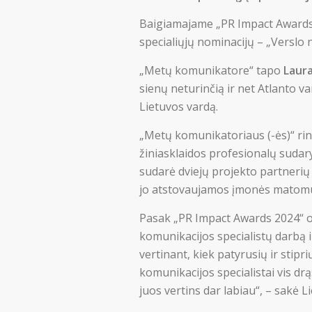
Baigiamajame „PR Impact Awards 2
specialiųjų nominacijų – „Verslo 
„Metų komunikatore“ tapo
Laura
sienų neturinčią ir net Atlanto v
Lietuvos vardą.
„Metų komunikatoriaus (-ės)“ rin
žiniasklaidos profesionalų sudary
sudarė dviejų projekto partnerių 
jo atstovaujamos įmonės matomum
Pasak „PR Impact Awards 2024“ o
komunikacijos specialistų darbą i
vertinant, kiek patyrusių ir stipri
komunikacijos specialistai vis drą
juos vertins dar labiau“, – sakė 