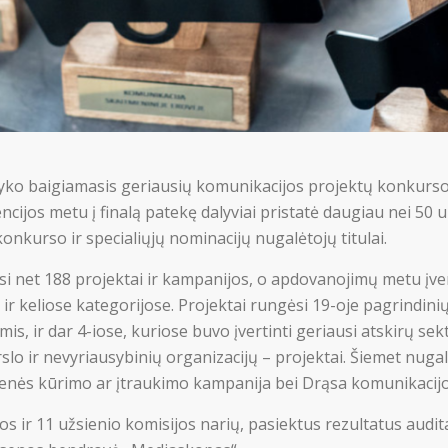
 įvyko baigiamasis geriausių komunikacijos projektų konkur
cijos metu į finalą patekę dalyviai pristatė daugiau nei 50 u
onkurso ir specialiųjų nominacijų nugalėtojų titulai.
i net 188 projektai ir kampanijos, o apdovanojimų metu įver
 ir keliose kategorijose. Projektai rungėsi 19-oje pagrindinių
s, ir dar 4-iose, kuriose buvo įvertinti geriausi atskirų sekt
lo ir nevyriausybinių organizacijų – projektai. Šiemet nugalė
nės kūrimo ar įtraukimo kampanija bei Drąsa komunikacijo
os ir 11 užsienio komisijos narių, pasiektus rezultatus audi