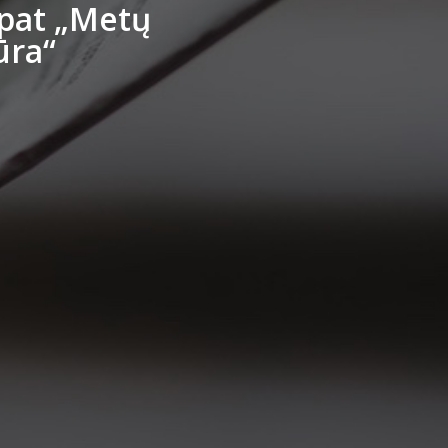
 pat „Metų
ūra“