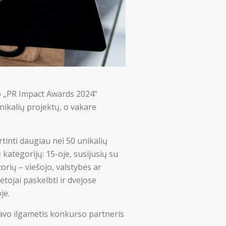
so „PR Impact Awards 2024“
nikalių projektų, o vakare
tinti daugiau nei 50 unikalių
 kategorijų: 15-oje, susijusių su
orių – viešojo, valstybės ar
tojai paskelbti ir dvejose
je.
tavo ilgametis konkurso partneris