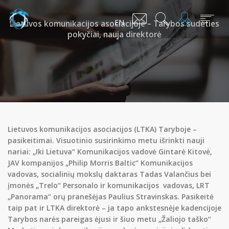
EN
Lietuvos komunikacijos asociacijoje – Tarybos sudėties
pokyčiai, nauja direktorė
Lietuvos komunikacijos asociacijos (LTKA) Taryboje –
pasikeitimai. Visuotinio susirinkimo metu išrinkti nauji
nariai: „Iki Lietuva“ Komunikacijos vadovė Gintarė Kitovė,
JAV kompanijos „Philip Morris Baltic“ Komunikacijos
vadovas, socialinių mokslų daktaras Tadas Valančius bei
įmonės „Trelo“ Personalo ir komunikacijos vadovas, LRT
„Panorama“ orų pranešėjas Paulius Stravinskas. Pasikeitė
taip pat ir LTKA direktorė – ja tapo ankstesnėje kadencijoje
Tarybos narės pareigas ėjusi ir šiuo metu „Žaliojo taško“
Mes