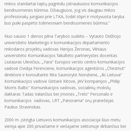
rinkos standartai taptų pagrindu įsitraukusios komunikacijos
bendruomenės kūrimui. Džiaugiuosi, jog vis daugiau rinkos
profesionalų jungiasi prie LTKA, todėl stipri ir motyvuota taryba
bus puiki paspirtis tolimesniam bendruomenės būrimui.“
Nuo sausio 1 dienos pilna Tarybos sudėtis – Vytauto Didžiojo
universiteto Marketingo ir komunikacijos departamento
rinkodaros projektų vadovas Nerijus Žeronas, Vilniaus
universiteto Komunikacijos fakulteto partnerystės docentas
Liutauras Ulevičius, „Yara“ Europos verslo centro komunikacijos
vadovė Ovidija Ferencienė, komunikacijos agentūros „Chestnut“
direktorė ir konsultantė Rita Saunorytė Norutienė, „Iki Lietuva“
Komunikacijos vadovė Gintarė Kitovė, JAV kompanijos „Philip
Morris Baltic“ Komunikacijos vadovas, socialinių mokslų
daktaras Tadas Valančius bei įmonės „Trelo“ Personalo ir
komunikacijos vadovas, LRT „Panorama“ orų pranešėjas
Paulius Stravinskas.
2000 m. įsteigta Lietuvos komunikacijos asociacija šiuo metu
vienija apie 200 privačiame ir viešajame sektoriuje dirbančius bei