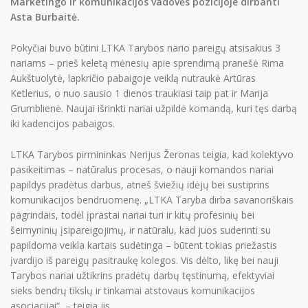
Marketingo ir komunikacijos vadovės pozicijoje dirbanti
Narystė
Asta Burbaitė.
Aktualijos
Pokyčiai buvo būtini LTKA Tarybos nario pareigų atsisakius 3
PR Impact Awards
nariams – prieš keletą mėnesių apie sprendimą pranešė Rima
Aukštuolytė, lapkričio pabaigoje veiklą nutraukė Artūras
Renginiai
Ketlerius, o nuo sausio 1 dienos traukiasi taip pat ir Marija
Apie RsV
Grumblienė. Naujai išrinkti nariai užpildė komandą, kuri tęs darbą
iki kadencijos pabaigos.
LTKA Tarybos pirmininkas Nerijus Žeronas teigia, kad kolektyvo
PRISIJUNGTI →
pasikeitimas – natūralus procesas, o nauji komandos nariai
papildys pradėtus darbus, atneš šviežių idėjų bei sustiprins
Pamiršote slaptažodį?
Spauskite čia
komunikacijos bendruomenę. „LTKA Taryba dirba savanoriškais
Norite tapti nariu?
Spauskite čia
pagrindais, todėl įprastai nariai turi ir kitų profesinių bei
šeimyninių įsipareigojimų, ir natūralu, kad juos suderinti su
papildoma veikla kartais sudėtinga – būtent tokias priežastis
įvardijo iš pareigų pasitraukę kolegos. Vis dėlto, likę bei nauji
Tarybos nariai užtikrins pradėtų darbų tęstinumą, efektyviai
sieks bendrų tikslų ir tinkamai atstovaus komunikacijos
asociacijai“, – teigia jis.