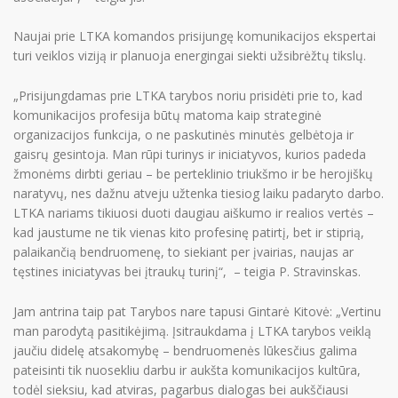
Naujai prie LTKA komandos prisijungę komunikacijos ekspertai
turi veiklos viziją ir planuoja energingai siekti užsibrėžtų tikslų.
„Prisijungdamas prie LTKA tarybos noriu prisidėti prie to, kad
komunikacijos profesija būtų matoma kaip strateginė
organizacijos funkcija, o ne paskutinės minutės gelbėtoja ir
gaisrų gesintoja. Man rūpi turinys ir iniciatyvos, kurios padeda
žmonėms dirbti geriau – be perteklinio triukšmo ir be herojiškų
naratyvų, nes dažnu atveju užtenka tiesiog laiku padaryto darbo.
LTKA nariams tikiuosi duoti daugiau aiškumo ir realios vertės –
kad jaustume ne tik vienas kito profesinę patirtį, bet ir stiprią,
palaikančią bendruomenę, to siekiant per įvairias, naujas ar
tęstines iniciatyvas bei įtraukų turinį“, – teigia P. Stravinskas.
Jam antrina taip pat Tarybos nare tapusi Gintarė Kitovė: „Vertinu
man parodytą pasitikėjimą. Įsitraukdama į LTKA tarybos veiklą
jaučiu didelę atsakomybę – bendruomenės lūkesčius galima
pateisinti tik nuosekliu darbu ir aukšta komunikacijos kultūra,
todėl sieksiu, kad atviras, pagarbus dialogas bei aukščiausi