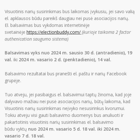
Visuotinis narių susirinkimas bus laikomas įvykusiu, jei savo valią
el. apklausos būdu pareikš daugiau nei pusė asociacijos narių.
El. balsavimas bus vykdomas internetinėje
svetainėje
https://electionbuddy.com/
(
kurioje taikoma 2 factor
authenication saugumo sistema)
Balsavimas vyks nuo 202
4 m. sausio 30 d. (antradienio), 19
val.
iki
202
4 m. vasario 2 d. (penktadienio), 14 val.
Balsavimo rezultatai bus pranešti el. paštu ir narių Facebook
grupėje.
Tuo atveju, jei pasibaigus el. balsavimui taptų žinoma, kad joje
dalyvavo mažiau nei pusė asociacijos narių, būtų̨ laikoma, kad
Visuotinis narių susirinkimas neįvyko nesusirinkus kvorumui.
Tokiu atveju visi gauti balsavimo duomenys bus anuliuoti ir
pakartotinis visuotinis narių susirinkimas el. balsavimo
būdu vyktų
nuo 2024 m. vasario 5 d. 18 val. iki 2024 m.
vasario 7 d. 18 val.