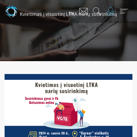
EN
Kvietimas į visuotinį LTKA narių susirinkimą
Mes