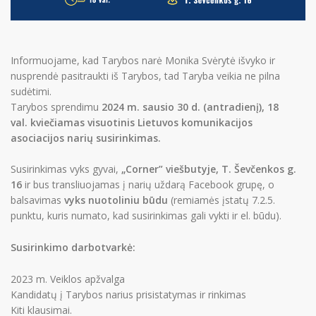
Narystė
Aktualijos
Informuojame, kad Tarybos narė Monika Svėrytė išvyko ir
PR Impact Awards
nusprendė pasitraukti iš Tarybos, tad Taryba veikia ne pilna
Renginiai
sudėtimi.
Tarybos sprendimu
202
4 m. sausio 30 d. (antradienį), 18
Apie RsV
val.
kviečiamas visuotinis Lietuvos komunikacijos
asociacijos narių susirinkimas.
Susirinkimas vyks gyvai,
„Corner” viešbutyje, T. Ševčenkos g.
PRISIJUNGTI →
16
ir bus transliuojamas į narių uždarą Facebook grupę, o
Pamiršote slaptažodį?
Spauskite čia
balsavimas
vyks nuotoliniu būdu
(remiamės įstatų 7.2.5.
Norite tapti nariu?
Spauskite čia
punktu, kuris numato, kad susirinkimas gali vykti ir el. būdu).
Susirinkimo darbotvarkė:
2023 m. Veiklos apžvalga
Kandidatų į Tarybos narius prisistatymas ir rinkimas
Kiti klausimai.