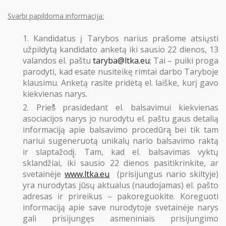
Svarbi papildoma informacija:
Kandidatus į Tarybos narius prašome atsiųsti
užpildytą kandidato anketą iki sausio 22 dienos, 13
valandos el. paštu
taryba@ltka.eu
; Tai – puiki proga
parodyti, kad esate nusiteikę rimtai darbo Taryboje
klausimu. Anketą rasite pridėtą el. laiške, kurį gavo
kiekvienas narys.
Prieš̌ prasidedant el. balsavimui kiekvienas
asociacijos narys jo nurodytu el. paštu gaus detalią
informaciją apie balsavimo procedūrą̨ bei tik tam
nariui sugeneruotą unikalų nario balsavimo raktą
ir slaptažodį̨. Tam, kad el. balsavimas vyktų
sklandžiai, iki sausio 22 dienos pasitikrinkite, ar
svetainėje
www.ltka.eu
(prisijungus nario skiltyje)
yra nurodytas jūsų aktualus (naudojamas) el. pašto
adresas ir prireikus – pakoreguokite. Koreguoti
informaciją apie save nurodytoje svetainėje narys
gali prisijungęs asmeniniais prisijungimo