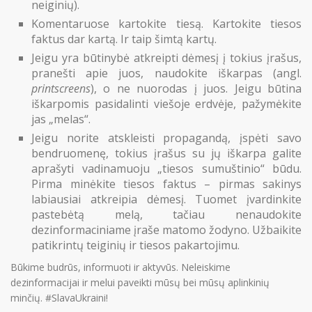
neiginių).
Komentaruose kartokite tiesą. Kartokite tiesos
faktus dar kartą. Ir taip šimtą kartų.
Jeigu yra būtinybė atkreipti dėmesį į tokius įrašus,
pranešti apie juos, naudokite iškarpas (angl.
printscreens
), o ne nuorodas į juos. Jeigu būtina
iškarpomis pasidalinti viešoje erdvėje, pažymėkite
jas „melas“.
Jeigu norite atskleisti propagandą, įspėti savo
bendruomenę, tokius įrašus su jų iškarpa galite
aprašyti vadinamuoju „tiesos sumuštinio“ būdu.
Pirma minėkite tiesos faktus – pirmas sakinys
labiausiai atkreipia dėmesį. Tuomet įvardinkite
pastebėtą melą, tačiau nenaudokite
dezinformaciniame įraše matomo žodyno. Užbaikite
patikrintų teiginių ir tiesos pakartojimu.
Būkime budrūs, informuoti ir aktyvūs. Neleiskime
dezinformacijai ir melui paveikti mūsų bei mūsų aplinkinių
minčių. #SlavaUkraini!