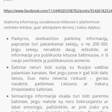
PRISIJUNGTI →
https://www.facebook.com/113449205338762/posts/5542618252
Pamiršote slaptažodį?
Spauskite čia
Skaitomą informaciją socialiniuose tinkluose ir platformose
Norite tapti nariu?
Spauskite čia
vertinkite kritiškai, ypač atkreipdami dėmesį į tokius dalykus:
Paskyros, skelbiančios patikimą informaciją,
paprastai turi pakankamai sekėjų, o ne 200-300.
Jeigu sekėjų neradote daug, ieškokite, ar
informacija yra publikuota kituose šaltiniuose, ir iš
naujo įvertinkite ją publikavusius asmenis.
Šaltiniai neturi būti susiję su Rusijos valdžiai
palankiais kanalais. Net jeigu juose ir gali būti dalis
tiesos, šiuo metu neverta rizikuoti – geriau
naudotis patikimais Lietuvos ar Vakarų
žiniasklaidos šaltiniais.
Sensacinga informacija visada turi būti paremta
šaltiniais. Jeigu matote ką nors šokiruojančio ar
labai emocingo, pažiūrėkite, ar prie įrašo yra