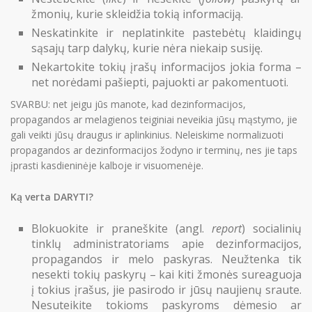
žmonių, kurie skleidžia tokią informaciją.
Neskatinkite ir neplatinkite pastebėtų klaidingų
sąsajų tarp dalykų, kurie nėra niekaip susiję.
Nekartokite tokių įrašų informacijos jokia forma –
net norėdami pašiepti, pajuokti ar pakomentuoti.
SVARBU: net jeigu jūs manote, kad dezinformacijos,
propagandos ar melagienos teiginiai neveikia jūsų mąstymo, jie
gali veikti jūsų draugus ir aplinkinius. Neleiskime normalizuoti
propagandos ar dezinformacijos žodyno ir terminų, nes jie taps
įprasti kasdieninėje kalboje ir visuomenėje.
Ką verta DARYTI?
Blokuokite ir praneškite (angl.
report
) socialinių
tinklų administratoriams apie dezinformacijos,
propagandos ir melo paskyras. Neužtenka tik
nesekti tokių paskyrų – kai kiti žmonės sureaguoja
į tokius įrašus, jie pasirodo ir jūsų naujienų sraute.
Nesuteikite tokioms paskyroms dėmesio ar